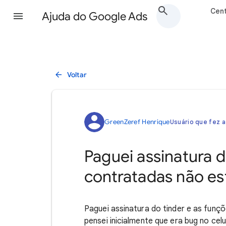
Cent
Ajuda do Google Ads
Voltar
GreenZeref Henrique
Usuário que fez a
Paguei assinatura d
contratadas não es
Paguei assinatura do tinder e as fun
pensei inicialmente que era bug no ce