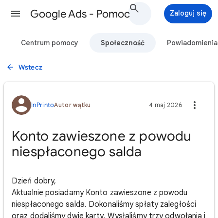
Google Ads - Pomoc
Zaloguj się
Centrum pomocy
Społeczność
Powiadomienia
Wstecz
InPrinto
Autor wątku
4 maj 2026
Konto zawieszone z powodu
niespłaconego salda
Dzień dobry,
Aktualnie posiadamy Konto zawieszone z powodu
niespłaconego salda. Dokonaliśmy spłaty zaległości
oraz dodaliśmy dwie karty. Wysłaliśmy trzy odwołania i