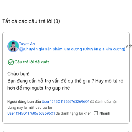
Tất cả các câu trả lời (3)
Tuyet An
9 t
Chuyên gia sản phẩm Kim cương (Chuyên gia Kim cương)
Câu trả lời đề xuất
Chào bạn!
Bạn đang cần hỗ trợ vấn đề cụ thể gì ạ ? Hãy mô tả rõ
hơn để mọi người trợ giúp nhé
Người đăng ban đầu
User 13450117686763269601
đã đánh dấu nội
dung này là một câu trả lời
User 13450117686763269601
đã dành tặng lời khen:
Nhanh