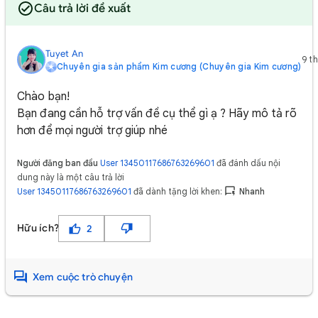
Câu trả lời đề xuất
Tuyet An
9 t
Chuyên gia sản phẩm Kim cương (Chuyên gia Kim cương)
Chào bạn!
Bạn đang cần hỗ trợ vấn đề cụ thể gì ạ ? Hãy mô tả rõ
hơn để mọi người trợ giúp nhé
Người đăng ban đầu
User 13450117686763269601
đã đánh dấu nội
dung này là một câu trả lời
User 13450117686763269601
đã dành tặng lời khen:
Nhanh
Hữu ích?
2
Xem cuộc trò chuyện