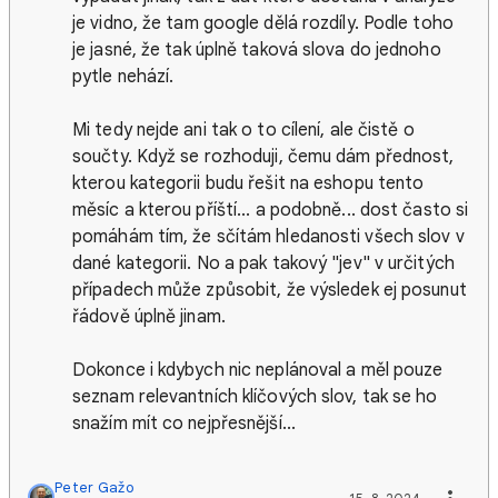
je vidno, že tam google dělá rozdíly. Podle toho
je jasné, že tak úplně taková slova do jednoho
pytle nehází.
Mi tedy nejde ani tak o to cílení, ale čistě o
součty. Když se rozhoduji, čemu dám přednost,
kterou kategorii budu řešit na eshopu tento
měsíc a kterou příští... a podobně... dost často si
pomáhám tím, že sčítám hledanosti všech slov v
dané kategorii. No a pak takový "jev" v určitých
případech může způsobit, že výsledek ej posunut
řádově úplně jinam.
Dokonce i kdybych nic neplánoval a měl pouze
seznam relevantních klíčových slov, tak se ho
snažím mít co nejpřesnější...
Peter Gažo