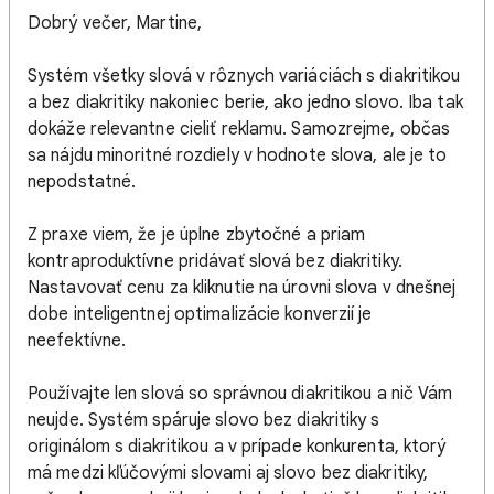
Dobrý večer, Martine,
Systém všetky slová v rôznych variáciách s diakritikou
a bez diakritiky nakoniec berie, ako jedno slovo. Iba tak
dokáže relevantne cieliť reklamu. Samozrejme, občas
sa nájdu minoritné rozdiely v hodnote slova, ale je to
nepodstatné.
Z praxe viem, že je úplne zbytočné a priam
kontraproduktívne pridávať slová bez diakritiky.
Nastavovať cenu za kliknutie na úrovni slova v dnešnej
dobe inteligentnej optimalizácie konverzií je
neefektívne.
Používajte len slová so správnou diakritikou a nič Vám
neujde. Systém spáruje slovo bez diakritiky s
originálom s diakritikou a v prípade konkurenta, ktorý
má medzi kľúčovými slovami aj slovo bez diakritiky,