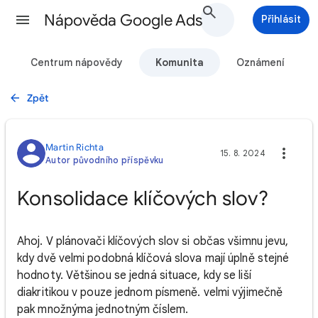
Nápověda Google Ads
Přihlásit
Centrum nápovědy
Komunita
Oznámení
Zpět
Martin Richta
15. 8. 2024
Autor původního příspěvku
Konsolidace klíčových slov?
Ahoj. V plánovači klíčových slov si občas všimnu jevu,
kdy dvě velmi podobná klíčová slova mají úplně stejné
hodnoty. Většinou se jedná situace, kdy se liší
diakritikou v pouze jednom písmeně. velmi výjimečně
pak množnýma jednotným číslem.