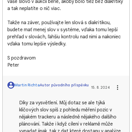
vaše slovo v aukcii berie, akoby bolo tiež bez diakritiky
a tak neplatíte o nič viac.
Takže na záver, používajte len slová s diakritikou,
budete mať menej slov v systéme, vďaka tomu lepší
prehľad v slovách, ľahšiu kontrolu nad nimi a nakoniec
vďaka tomu lepšie výsledky.
S pozdravom
Peter
Martin Richta
Autor původního příspěvku
15. 8. 2024
Díky za vysvětlení. Můj dotaz se ale týká
klíčových slov spíš z pohledu měření pozic v
nějakém trackeru a následně nějakého dalšího
plánování. Takže i když cílení v reklamě může
vypadat jinak, tak z dat které dostanu v analýze