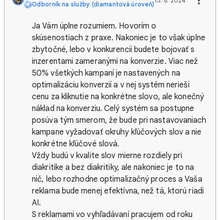
15. 8. 2024
Odborník na služby (diamantová úroveň)
Ja Vám úplne rozumiem. Hovorím o
skúsenostiach z praxe. Nakoniec je to však úplne
zbytočné, lebo v konkurencii budete bojovať s
inzerentami zameranými na konverzie. Viac než
50% všetkých kampaní je nastavených na
optimalizáciu konverzií a v nej systém nerieši
cenu za kliknutie na konkrétne slovo, ale konečný
náklad na konverziu. Celý systém sa postupne
posúva tým smerom, že bude pri nastavovaniach
kampane vyžadovať okruhy kľúčových slov a nie
konkrétne kľúčové slová.
Vždy budú v kvalite slov mierne rozdiely pri
diakritike a bez diakritiky, ale nakoniec je to na
nič, lebo rozhodne optimalizačný proces a Vaša
reklama bude menej efektívna, než tá, ktorú riadi
AI.
S reklamami vo vyhľadávaní pracujem od roku