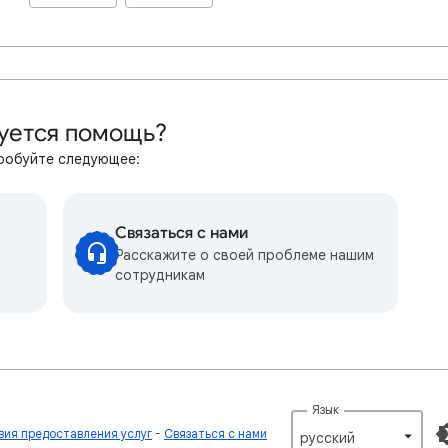
уется помощь?
робуйте следующее:
Связаться с нами
Расскажите о своей проблеме нашим
сотрудникам
Язык
вия предоставления услуг
Связаться с нами
русский‎