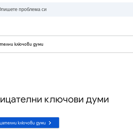
телни ключови думи
рицателни ключови думи
цателни ключови думи