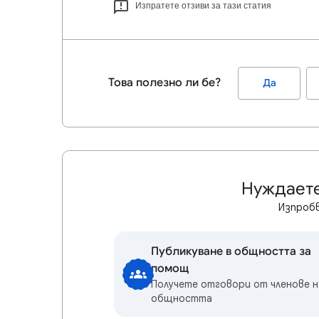
Изпратете отзиви за тази статия
Това полезно ли бе?
Да
Нуждаете
Изпробв
Публикуване в общността за
помощ
Получете отговори от членове н
общността