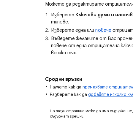
Можете да редактирате отрицателни к
Изберете
Ключови думи и насоч
типове.
Изберете една или
повече
отрицате
Въведете желаните от Вас промени
повече от една отрицателна ключо
всички тях.
Сродни връзки
Научете как да
премахвате отрицател
Разберете как да
добавяте няколко кл
На тази страница може да има съдържание, 
съдържат грешки.