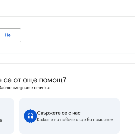
Не
 се от още помощ?
айте следните стъпки:
Свържете се с нас
Кажете ни повече и ще ви помогнем
а