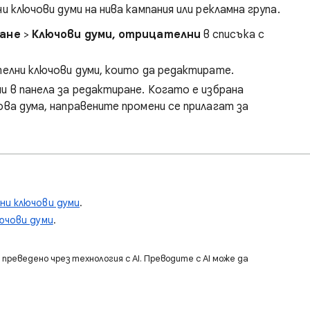
лючови думи на нива кампания или рекламна група.
ване
>
Ключови думи, отрицателни
в списъка с
лни ключови думи, които да редактирате.
 в панела за редактиране. Когато е избрана
ва дума, направените промени се прилагат за
ни ключови думи
.
ючови думи
.
преведено чрез технология с AI. Преводите с AI може да