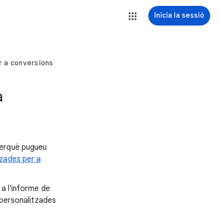
Inicia la sessió
r a conversions
a
perquè pugueu
tzades per a
 a l'informe de
 personalitzades