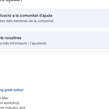
icació a la comunitat d'ajuda
tes dels membres de la comunitat
b nosaltres
s més informació i t'ajudarem
ng goals today!
e Max
eam workshop
her industry and