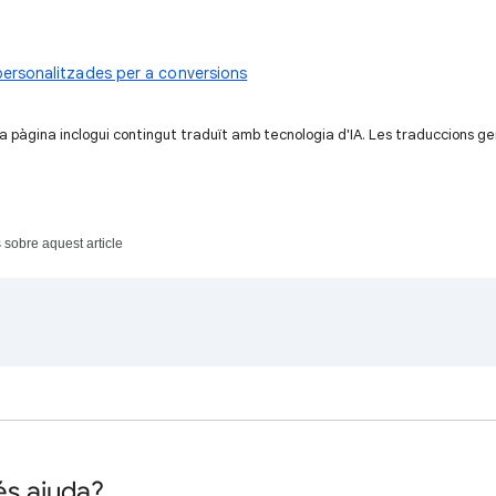
personalitzades per a conversions
a pàgina inclogui contingut traduït amb tecnologia d'IA. Les traduccions g
sobre aquest article
és ajuda?