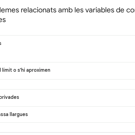
lemes relacionats amb les variables de co
es
s
l límit o s'hi aproximen
privades
ssa llargues