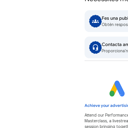
Fes una publ
Obtén respos
Contacta am
Proporciona'n
Achieve your advertisi
Attend our Performanc
Masterclass, a livestr
session bringing toget