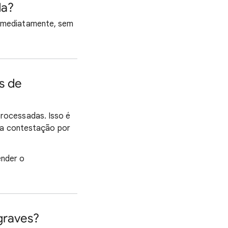
da?
 imediatamente, sem
s de
rocessadas. Isso é
uma contestação por
ender o
 graves?