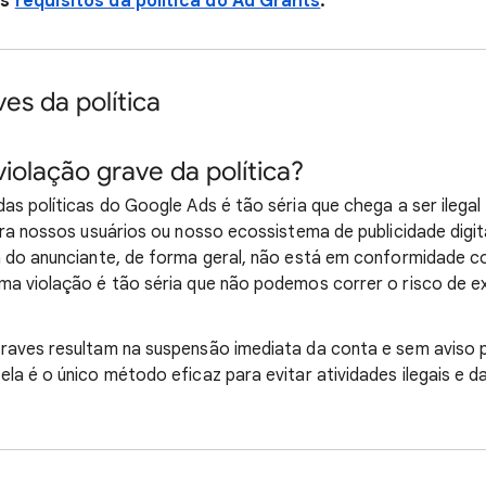
os
requisitos da política do Ad Grants
.
es da política
iolação grave da política?
as políticas do Google Ads é tão séria que chega a ser ilega
ara nossos usuários ou nosso ecossistema de publicidade digi
 do anunciante, de forma geral, não está em conformidade co
ma violação é tão séria que não podemos correr o risco de e
raves resultam na suspensão imediata da conta e sem aviso
la é o único método eficaz para evitar atividades ilegais e da