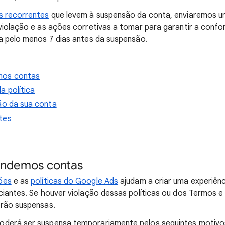
s recorrentes
que levem à suspensão da conta, enviaremos um
violação e as ações corretivas a tomar para garantir a conf
a pelo menos 7 dias antes da suspensão.
mos contas
a política
ão da sua conta
tes
endemos contas
ões
e as
políticas do Google Ads
ajudam a criar uma experiênc
ciantes. Se houver violação dessas políticas ou dos Termos e
erão suspensas.
derá ser suspensa temporariamente pelos seguintes motivo