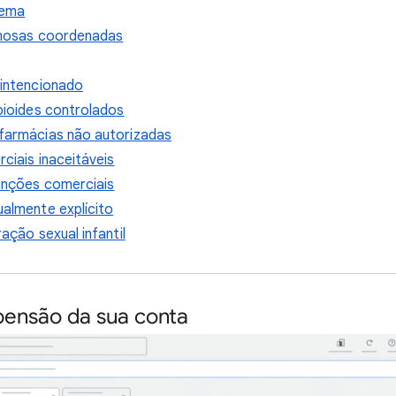
tema
anosas coordenadas
intencionado
pioides controlados
armácias não autorizadas
ciais inaceitáveis
anções comerciais
almente explícito
ação sexual infantil
spensão da sua conta