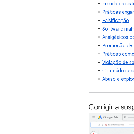
Fraude de sis
Práticas eng
Falsificação
Software mal-
Analgésicos o
Promoção de f
Práticas comer
Violação de s
Conteúdo sexu
Abuso e explor
Corrigir a su