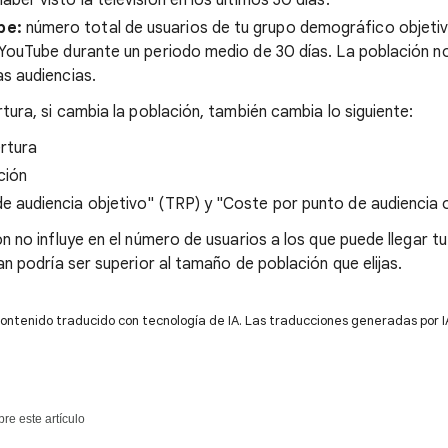
aber visto la televisión en los últimos 30 días.
be:
número total de usuarios de tu grupo demográfico objetiv
n YouTube durante un periodo medio de 30 días. La población n
as audiencias.
tura, si cambia la población, también cambia lo siguiente:
rtura
ción
e audiencia objetivo" (TRP) y "Coste por punto de audiencia 
n no influye en el número de usuarios a los que puede llegar t
an podría ser superior al tamaño de población que elijas.
contenido traducido con tecnología de IA. Las traducciones generadas por
re este artículo