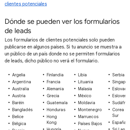
clientes potenciales
Dónde se pueden ver los formularios
de leads
Los formularios de clientes potenciales solo pueden
publicarse en algunos países. Si tu anuncio se muestra a
un público de un país donde no se permiten formularios
de leads, dicho público no verá el formulario.
Argelia
Finlandia
Libia
Serbia
Argentina
Francia
Lituania
Singapur
Australia
Alemania
Malasia
Eslovaqu
Austria
Grecia
México
Esloveni
Baréin
Guatemala
Moldavia
Sudáfric
Bangladés
Honduras
Montenegro
Corea de
Sur
Belice
Hong
Marruecos
Kong
España
Bélgica
Países Bajos
Hungría
Sri Lanka