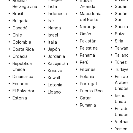
Bosnia-
Nueva
Herzegovina
India
Zelanda
Sudán
Brasil
Indonesia
Macedonia
Sudán de
del Norte
Sur
Bulgaria
Irak
Noruega
Suecia
Canadá
Irlanda
Omán
Suiza
Chile
Israel
Pakistán
Siria
Colombia
Italia
Palestina
Taiwán
Costa Rica
Japón
Panamá
Tailandia
Croacia
Jordania
Perú
Túnez
República
Kazajistán
Checa
Filipinas
Türkiye
Kosovo
Dinamarca
Polonia
Emiratos
Kuwait
Árabes
Ecuador
Portugal
Letonia
Unidos
El Salvador
Puerto Rico
Líbano
Reino
Estonia
Catar
Unido
Rumania
Estados
Unidos
Vietnam
Yemen