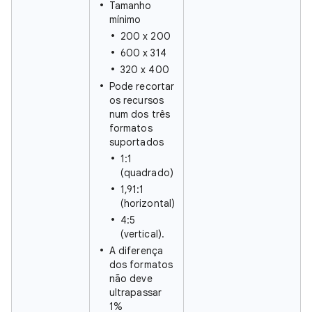
Tamanho
mínimo
200 x 200
600 x 314
320 x 400
Pode recortar
os recursos
num dos três
formatos
suportados
1:1
(quadrado)
1,91:1
(horizontal)
4:5
(vertical).
A diferença
dos formatos
não deve
ultrapassar
1%