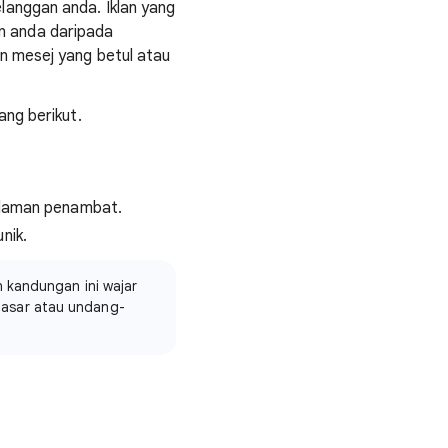
langgan anda. Iklan yang
n anda daripada
n mesej yang betul atau
ng berikut.
n laman penambat.
nik.
n kandungan ini wajar
dasar atau undang-