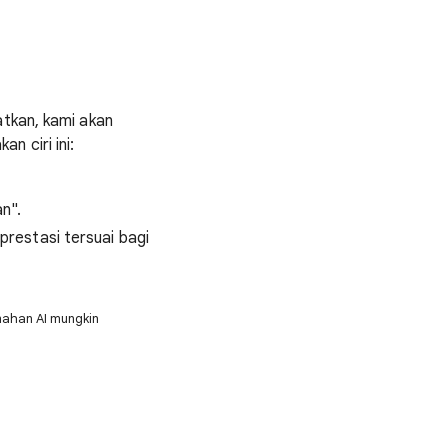
i
tkan, kami akan
 ciri ini:
n".
restasi tersuai bagi
mahan AI mungkin