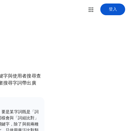
登入
鍵字與使用者搜尋查
者搜尋字詞帶出廣
，要是某字詞既是「詞
同樣會與「詞組比對」
關鍵字，除了與前兩種
此，只使用廣泛比對類