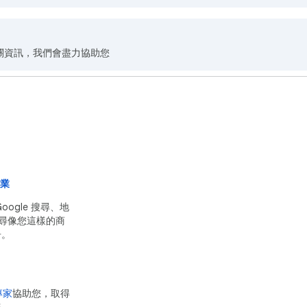
關資訊，我們會盡力協助您
事業
ogle 搜尋、地
務搜尋像您這樣的商
告。
 專家
協助您，取得
務。