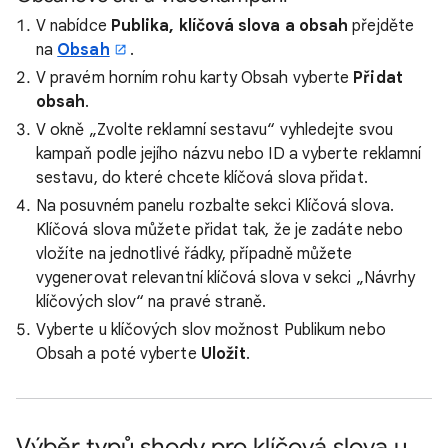
V nabídce
Publika, klíčová slova a obsah
přejděte
na
Obsah
.
V pravém horním rohu karty Obsah vyberte
Přidat
obsah
.
V okně „Zvolte reklamní sestavu“ vyhledejte svou
kampaň podle jejího názvu nebo ID a vyberte reklamní
sestavu, do které chcete klíčová slova přidat.
Na posuvném panelu rozbalte sekci Klíčová slova.
Klíčová slova můžete přidat tak, že je zadáte nebo
vložíte na jednotlivé řádky, případně můžete
vygenerovat relevantní klíčová slova v sekci „Návrhy
klíčových slov“ na pravé straně.
Vyberte u klíčových slov možnost Publikum nebo
Obsah a poté vyberte
Uložit
.
Výběr typů shody pro klíčová slova u