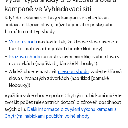
kampaně ve Vyhledávací síti
Když do reklamní sestavy v kampani ve vyhledávání
přidáváte klíčové slovo, můžete použitím příslušného
formátu určit typ shody.
Volnou shodu
nastavíte tak, že klíčové slovo uvedete
bez formátování (například dámské klobouky).
Frázová shoda
se nastaví uvedením klíčového slova v
uvozovkách (například „dámské klobouky“).
A když chcete nastavit
přesnou shodu
, zadejte klíčová
slova v hranatých závorkách (například [dámské
klobouky]).
Využitím volné shody spolu s Chytrými nabídkami můžete
zvětšit počet relevantních dotazů a zároveň dosáhnout
svých cílů.
Další informace o zvýšení výkonu kampaní s
Chytrými nabídkami použitím volné shody