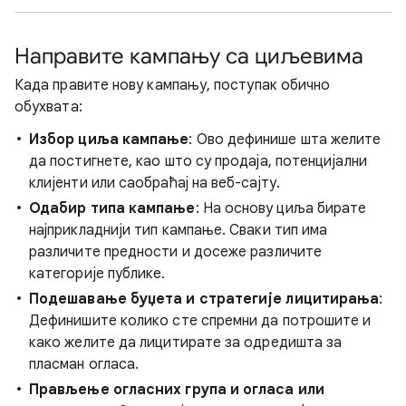
Направите кампању са циљевима
Када правите нову кампању, поступак обично
обухвата:
Избор циља кампање
: Ово дефинише шта желите
да постигнете, као што су продаја, потенцијални
клијенти или саобраћај на веб-сајту.
Одабир типа кампање
: На основу циља бирате
најприкладнији тип кампање. Сваки тип има
различите предности и досеже различите
категорије публике.
Подешавање буџета и стратегије лицитирања
:
Дефинишите колико сте спремни да потрошите и
како желите да лицитирате за одредишта за
пласман огласа.
Прављење огласних група и огласа или