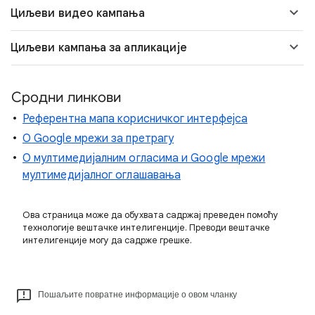
Циљеви видео кампања
Циљеви кампања за апликације
Сродни линкови
Референтна мапа корисничког интерфејса
О Google мрежи за претрагу
О мултимедијалним огласима и Google мрежи
мултимедијалног оглашавања
Ова страница може да обухвата садржај преведен помоћу
технологије вештачке интелигенције. Преводи вештачке
интелигенције могу да садрже грешке.
Пошаљите повратне информације о овом чланку