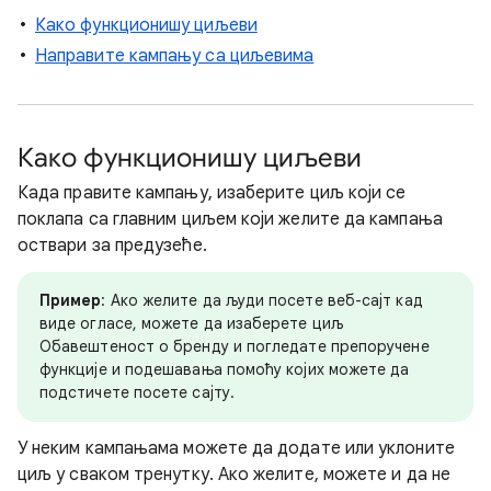
Како функционишу циљеви
Направите кампању са циљевима
Како функционишу циљеви
Када правите кампању, изаберите циљ који се
поклапа са главним циљем који желите да кампања
оствари за предузеће.
Пример
: Ако желите да људи посете веб-сајт кад
виде огласе, можете да изаберете циљ
Обавештеност о бренду и погледате препоручене
функције и подешавања помоћу којих можете да
подстичете посете сајту.
У неким кампањама можете да додате или уклоните
циљ у сваком тренутку. Ако желите, можете и да не