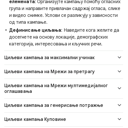
елемената
: Организујте кампању помоћу огласних
група и направите привлачан садржај огласа, слике
и видео снимке. Услови се разликују у зависности
од типа кампање.
Дефинисање циљања
: Наведите кога желите да
досегнете на основу локације, демографских
категорија, интересовања и кључних речи.
Циљеви кампања за максимални учинак
Циљеви кампања на Мрежи за претрагу
Циљеви кампања на Мрежи мултимедијалног
оглашавања
Циљеви кампања за генерисање потражње
Циљеви кампања Куповине