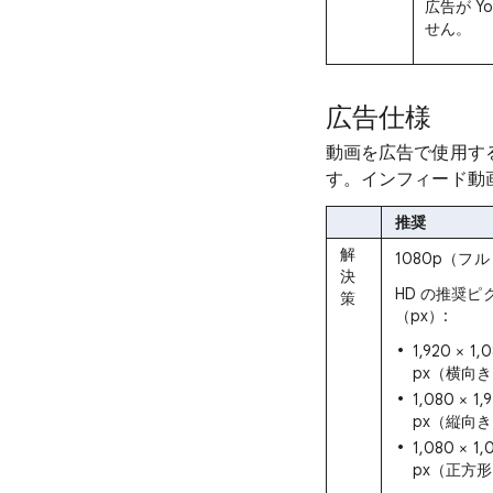
広告が 
せん。
広告仕様
動画を広告で使用す
す。インフィード動
推奨
解
1080p（フル
決
HD の推奨ピ
策
（px）:
1,920 × 1,
px（横向
1,080 × 1,
px（縦向
1,080 × 1,
px（正方