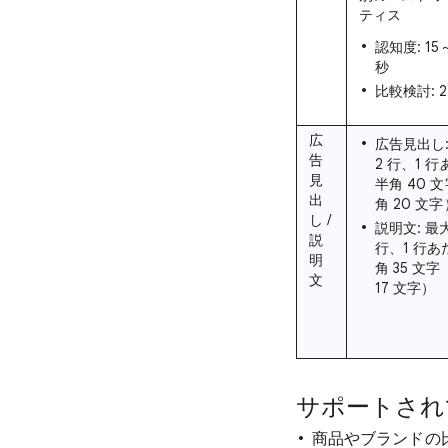
ティス
認知度: 15
秒
比較検討: 2
広
広告見出し:
告
2 行、1 
見
半角 40 
出
角 20 文字
し /
説明文: 最大
説
行、1 行あ
明
角 35 文
文
17 文字）
サポートされて
商品やブランドの