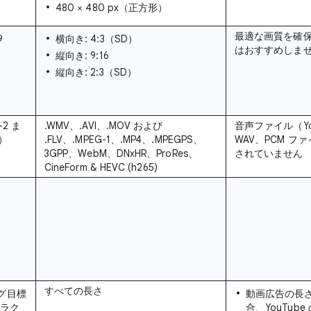
480 × 480 px（正方形）
最適な画質を確保
9
横向き: 4:3（SD）
はおすすめしま
縦向き: 9:16
縦向き: 2:3（SD）
-2 ま
.WMV、.AVI、.MOV および
音声ファイル（You
4）
.FLV、.MPEG-1、.MP4、.MPEGPS、
WAV、PCM 
3GPP、WebM、DNxHR、ProRes、
されていません
CineForm & HEVC (h265)
すべての長さ
グ目標
動画広告の長さ
プラク
合、YouTub