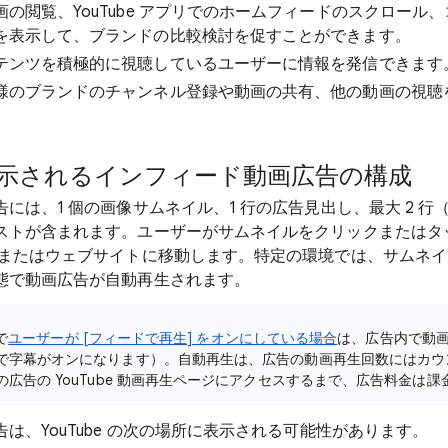
の閲覧、YouTube アプリでのホームフィードのスクロール
を表示して、ブランドの比較検討を促すことができます。
テンツを積極的に視聴しているユーザーに情報を発信できます
様のブランドのチャンネル登録や動画の共有、他の動画の視聴
 に表示されるインフィード動画広告の構成
には、1 個の画像サムネイル、1 行の広告見出し、最大 2 
ストが含まれます。ユーザーがサムネイルをクリックまたはタ
ジまたはウェブサイトに移動します。特定の環境では、サムネ
態で動画広告が自動再生されます。
で
ユーザーが [フィードで再生] をオンにしている場合
は、広告内で動
で字幕がオンになります）。自動再生は、広告の動画再生回数にはカウ
広告の YouTube 動画再生ページにアクセスするまで、広告料金は
は、YouTube の次の場所に表示される可能性があります。