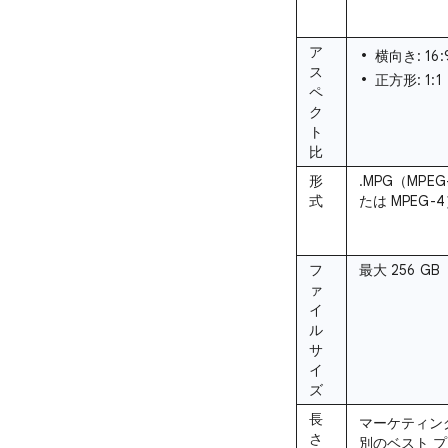
ア
横向き: 16:
ス
正方形: 1:1
ペ
ク
ト
比
形
.MPG（MPEG
式
たは MPEG-
フ
最大 256 GB
ァ
イ
ル
サ
イ
ズ
長
マーケティン
さ
別のベスト 