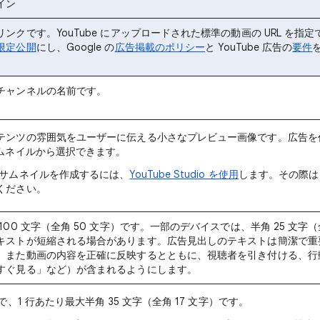
イン
ンクです。YouTube にアップロードされた標準の動画の URL を指
限定公開
にし、Google の
広告掲載のポリシー
と YouTube 広告の
要件
。
チャンネルの名前です。
テンツの雰囲気をユーザーに伝える小さなプレビュー画像です。広告を
サムネイルから選択できます。
 サムネイルを作成するには、
YouTube Studio を使用
します。その際は
ください。
100 文字（全角 50 文字）です。一部のデバイスでは、半角 25 文字（
キストが短縮される場合があります。広告見出しのテキストは簡潔で重
。また動画の内容を正確に反映するとともに、視聴者を引き付ける、行
すぐ見る」など）が含まれるようにします。
行で、1 行あたり最大半角 35 文字（全角 17 文字）です。