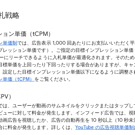
札戦略
ョン単価（tCPM）
ン単価制
では、広告表示 1,000 回あたりにお支払いいただく
プレッション単価です）。ご指定の目標インプレッション単価（
ザーにリーチできるように入札単価が最適化されます。そのた
目標単価を上回ったり下回ったりする場合がありますが、キャ
、設定した目標インプレッション単価以下になるように調整さ
単価（tCPM）
をご覧ください。
PV）
では、ユーザーが動画のサムネイルをクリックまたはタップし
ビューに対して料金が発生します。インフィード広告では、視
画広告を視聴したか、広告の自動再生を 10 秒以上（10 秒
合に料金が発生します。詳しくは、
YouTube の広告視聴単価