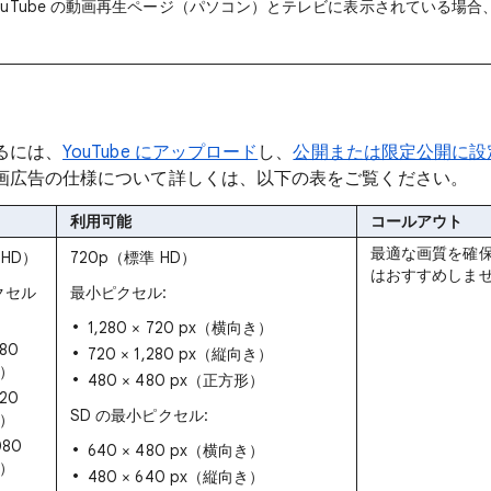
YouTube の動画再生ページ（パソコン）とテレビに表示されている場
るには、
YouTube にアップロード
し、
公開または限定公開に設
画広告の仕様について詳しくは、以下の表をご覧ください。
利用可能
コールアウト
最適な画質を確保
 HD）
720p（標準 HD）
はおすすめしま
クセル
最小ピクセル:
1,280 × 720 px（横向き）
080
720 × 1,280 px（縦向き）
き）
480 × 480 px（正方形）
920
SD の最小ピクセル:
き）
080
640 × 480 px（横向き）
形）
480 × 640 px（縦向き）