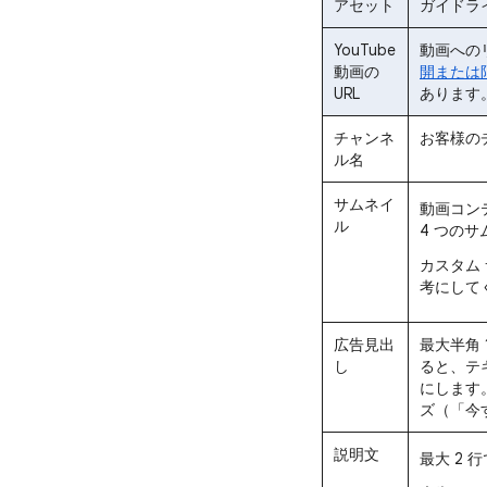
アセット
ガイドラ
YouTube
動画へのリ
動画の
開または
URL
あります
チャンネ
お客様の
ル名
サムネイ
動画コン
ル
4 つの
カスタム
考にして
広告見出
最大半角 
し
ると、テ
にします
ズ（「今
説明文
最大 2 