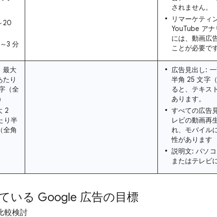
されません。
リマーケティ
～20
YouTube 
には、動画広告
～3 分
ことが必要で
 最大
広告見出し: 
行あたり
半角 25 文字
文字（全
ると、テキス
）
あります。
 2
すべての広告
たり半
レビの動画再
字（全角
れ、モバイル
性があります
説明文: パソ
またはテレビ
いる Google 広告の目標
比較検討