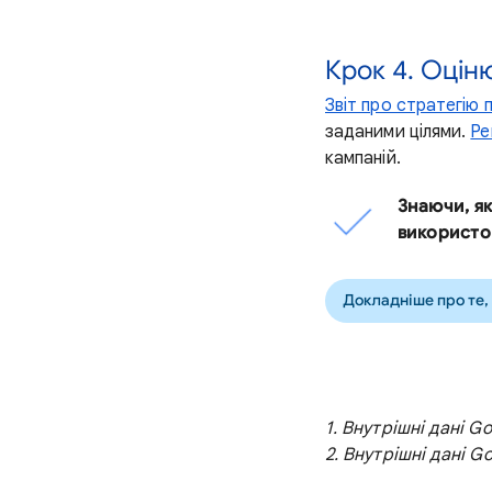
Крок 4. Оцін
Звіт про стратегію 
заданими цілями.
Ре
кампаній.
Знаючи, я
використо
Докладніше про те, 
1. Внутрішні дані G
2. Внутрішні дані G