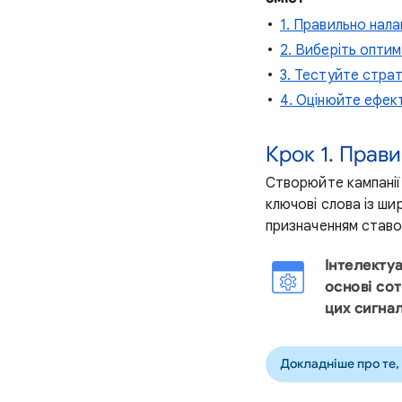
1. Правильно нал
2. Виберіть опти
3. Тестуйте стра
4. Оцінюйте ефек
Крок 1. Прав
Створюйте кампанії 
ключові слова із ши
призначенням ставо
Інтелекту
основі сот
цих сигна
Докладніше про те,