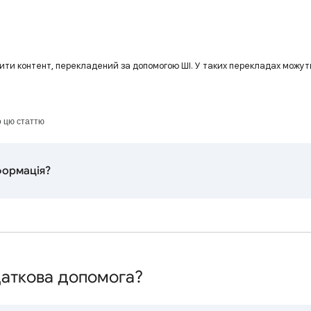
тити контент, перекладений за допомогою ШІ. У таких перекладах можут
о цю статтю
формація?
даткова допомога?