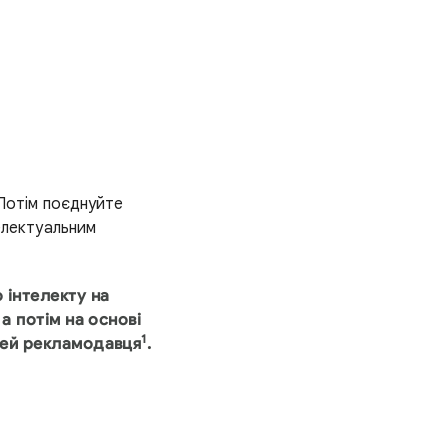
 Потім поєднуйте
телектуальним
 інтелекту на
 а потім на основі
1
ілей рекламодавця
.