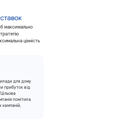
 ставок
Щоб максимально
стратегію
ксимальна цінність
рилади для дому
ши прибуток від
"Цільова
мпанія помітила
 кампаній,