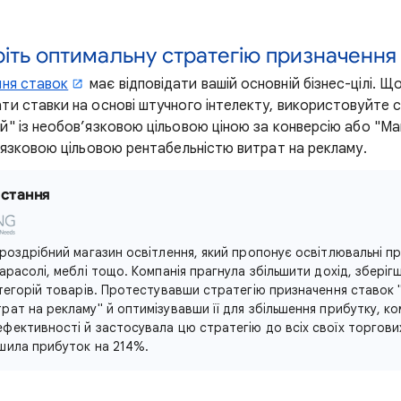
ріть оптимальну стратегію призначення
ння ставок
має відповідати вашій основній бізнес-цілі. 
ти ставки на основі штучного інтелекту, використовуйте 
й" із необов’язковою цільовою ціною за конверсію або "Ма
в’язковою цільовою рентабельністю витрат на рекламу.
стання
 роздрібний магазин освітлення, який пропонує освітлювальні п
парасолі, меблі тощо. Компанія прагнула збільшити дохід, зберіг
атегорій товарів. Протестувавши стратегію призначення ставок 
рат на рекламу" й оптимізувавши її для збільшення прибутку, ко
ефективності й застосувала цю стратегію до всіх своїх торгових
ьшила прибуток на 214%.