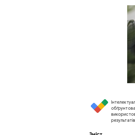
Інтелектуа
обґрунтова
використо
результатів
Зміст