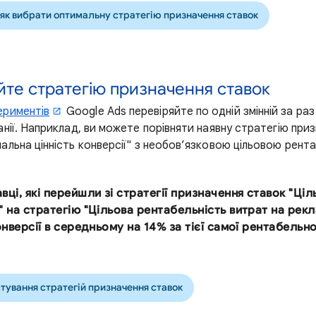
 як вибрати оптимальну стратегію призначення ставок
уйте стратегію призначення ставок
ериментів
Google Ads перевіряйте по одній змінній за раз
нії. Наприклад, ви можете порівняти наявну стратегію приз
альна цінність конверсії" з необов’язковою цільовою рент
ці, які перейшли зі стратегії призначення ставок "Ціл
" на стратегію "Цільова рентабельність витрат на рек
онверсії в середньому на 14% за тієї самої рентабельно
тування стратегій призначення ставок