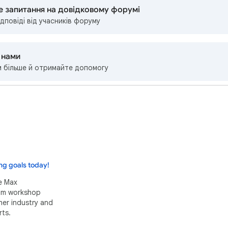
е запитання на довідковому форумі
дповіді від учасників форуму
з нами
м більше й отримайте допомогу
ng goals today!
e Max
eam workshop
her industry and
ts.