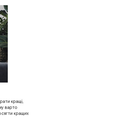
рати кращі,
му варто
досягти кращих