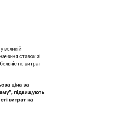
 у великій
начення ставок зі
абельністю витрат
ьова ціна за
ламу", підвищують
сті витрат на