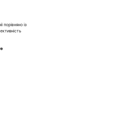
ї порівняно із
ективність
те