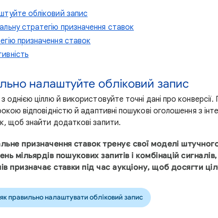
аштуйте обліковий запис
мальну стратегію призначення ставок
тегію призначення ставок
тивність
ильно налаштуйте обліковий запис
з однією ціллю й використовуйте точні дані про конверсії.
рокою відповідністю й адаптивні пошукові оголошення з ін
к, щоб знайти додаткові запити.
альне призначення ставок тренує свої моделі штучного
ень мільярдів пошукових запитів і комбінацій сигналів,
лів призначає ставки під час аукціону, щоб досягти ц
 як правильно налаштувати обліковий запис