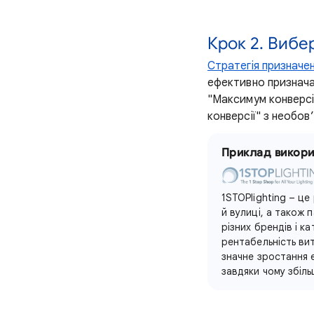
Крок 2. Вибе
Стратегія призначе
ефективно признача
"Максимум конверсі
конверсії" з необо
Приклад викори
1STOPlighting – це
й вулиці, а також 
різних брендів і к
рентабельність вит
значне зростання 
завдяки чому збіл