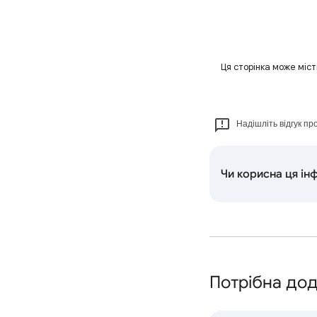
Ця сторінка може міс
Надішліть відгук пр
Чи корисна ця ін
Потрібна до