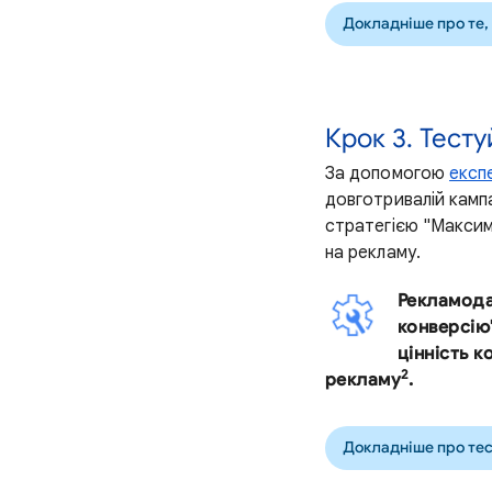
Докладніше про те,
Крок 3. Тест
За допомогою
експ
довготривалій кампа
стратегією "Максим
на рекламу.
Рекламодав
конверсію
цінність к
2
рекламу
.
Докладніше про тес