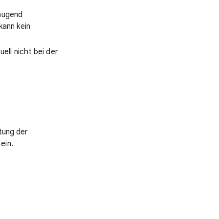
enügend
kann kein
ell nicht bei der
tung der
ein.