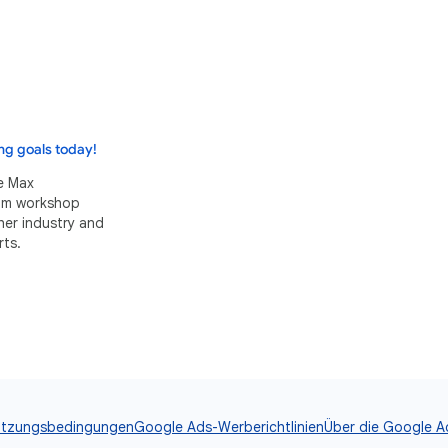
ng goals today!
e Max
eam workshop
her industry and
ts.
tzungsbedingungen
Google Ads-Werberichtlinien
Über die Google Ad