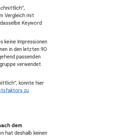
hnittlich“,
m Vergleich mit
u dasselbe Keyword
s keine Impressionen
nen in den letzten 90
itgehend passenden
ngruppe verwendet
tlich“, könnte hier
ätsfaktors zu
 nach dem
n hat deshalb keinen