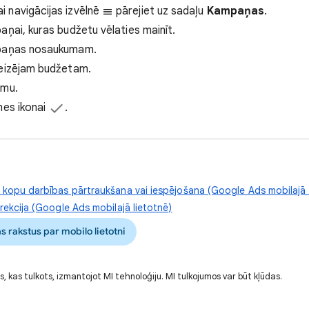
i navigācijas izvēlnē
pārejiet uz sadaļu
Kampaņas
.
aņai, kuras budžetu vēlaties mainīt.
mpaņas nosaukumam.
reizējam budžetam.
mmu.
mes ikonai
.
kopu darbības pārtraukšana vai iespējošana (Google Ads mobilajā 
ekcija (Google Ads mobilajā lietotnē)
as rakstus par mobilo lietotni
s, kas tulkots, izmantojot MI tehnoloģiju. MI tulkojumos var būt kļūdas.