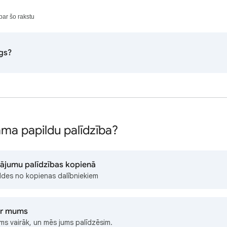
par šo rakstu
īgs?
ama papildu palīdzība?
tājumu palīdzības kopienā
ldes no kopienas dalībniekiem
 ar mums
ms vairāk, un mēs jums palīdzēsim.