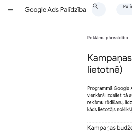
Palī
Google Ads Palīdzība
Reklāmu pārvaldība
Kampaņas 
lietotnē)
Programmā Google Ads
vienkārši izdaliet tā
reklāmu rādīšanu, līdz
kāds lietotājs noklikš
Kampaņas budžet