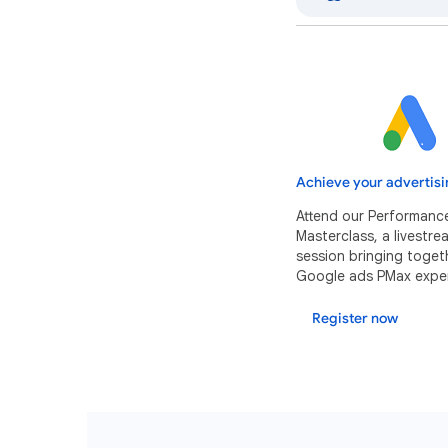
Achieve your advertisi
Attend our Performanc
Masterclass, a livestr
session bringing toget
Google ads PMax exper
Register now