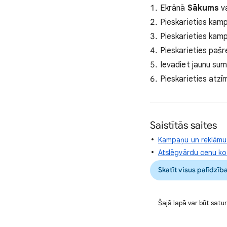
Ekrānā
Sākums
va
Pieskarieties kamp
Pieskarieties ka
Pieskarieties paš
Ievadiet jaunu su
Pieskarieties atzī
Saistītās saites
Kampaņu un reklāmu 
Atslēgvārdu cenu kor
Skatīt visus palīdzīb
Šajā lapā var būt satur