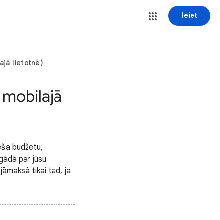
Ieiet
jā lietotnē)
 mobilajā
eša budžetu,
 gādā par jūsu
 jāmaksā tikai tad, ja