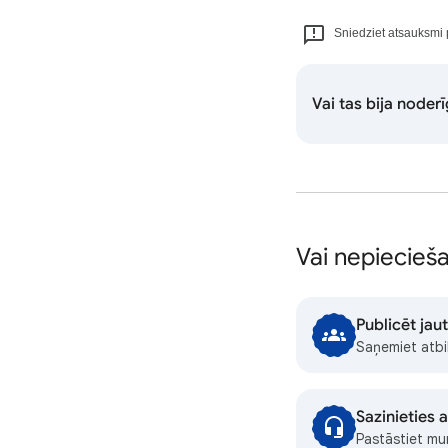
Sniedziet atsauksmi 
Vai tas bija noder
Vai nepiecieš
Publicēt jau
Saņemiet atbi
Sazinieties
Pastāstiet mu