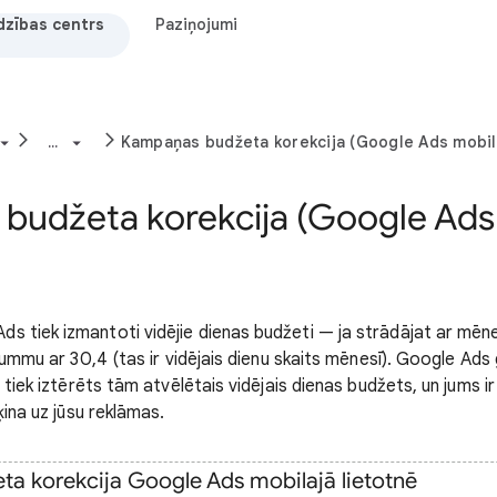
dzības centrs
Paziņojumi
...
Kampaņas budžeta korekcija (Google Ads mobila
budžeta korekcija (Google Ads
 tiek izmantoti vidējie dienas budžeti — ja strādājat ar mēn
 summu ar 30,4 (tas ir vidējais dienu skaits mēnesī). Google Ads
 tiek iztērēts tām atvēlētais vidējais dienas budžets, un jums ir
ķina uz jūsu reklāmas.
a korekcija Google Ads mobilajā lietotnē