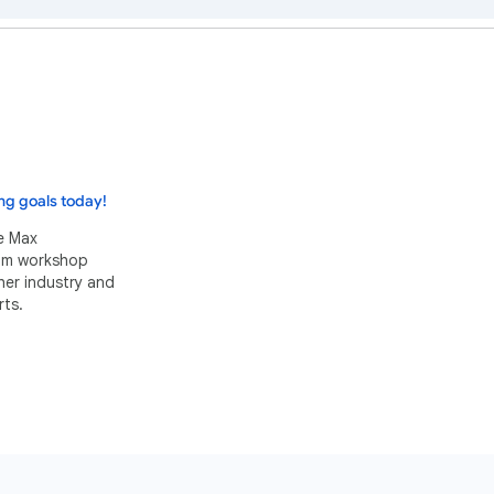
ng goals today!
e Max
eam workshop
her industry and
ts.