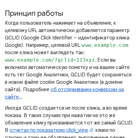
Принцип работы
Когда пользователь нажимает на объявление, к
целевому URL автоматически добавляется параметр
GCLID (Google Click Identifier – идентификатор клика
Google). Например, целевой URL
www.example.com
после клика может выглядеть так:
www.example.com/?gclid=123xyz
. Если вы
включили автоматическую пометку и на вашем сайте
есть тег Google Аналитики, GCLID будет сохраняться
в новом файле cookie Google Аналитики (в домене
сайта). Подробнее
об отслеживании конверсии на
сайте
…
Иногда GCLID создается не после клика, а во время
показа. В таких случаях при нажатии на это же
объявление клику присваивается тот же самый GCLID.
В
отчетах по показателю click_view
клики по
одному и тому же объявлению, выполненные одним