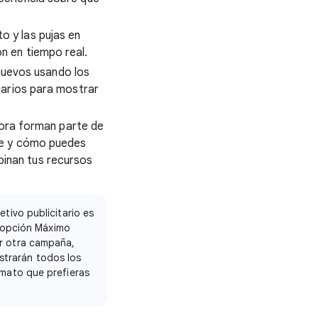
o y las pujas en
n en tiempo real.
uevos usando los
uarios para mostrar
ora forman parte de
gle y cómo puedes
inan tus recursos
tivo publicitario es
a opción Máximo
ar otra campaña,
strarán todos los
rmato que prefieras