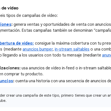
 de vídeo
seis tipos de campañas de vídeo:
siones
:
genera ventas y oportunidades de venta con anuncios 
egmentación. Estas campañas también se denominan "campaña
ertura de vídeo:
consigue la máxima cobertura con tu pres
os (mediante
anuncios bumper
,
in-stream saltables
o una combi
 llegando a los usuarios con todo tu mensaje (mediante
anun
izaciones:
usa anuncios de vídeo in‑feed o in-stream saltabl
een comprar tu producto.
uncios
:
cuenta una historia con una secuencia de anuncios de
er crear una campaña de este tipo, primero tienes que crear un a
ube.