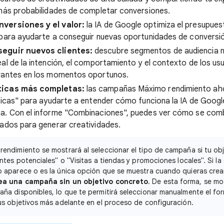
 más probabilidades de completar conversiones.
versiones y el valor:
la IA de Google optimiza el presupuest
para ayudarte a conseguir nuevas oportunidades de conversió
eguir nuevos clientes:
descubre segmentos de audiencia n
al de la intención, el comportamiento y el contexto de los us
vantes en los momentos oportunos.
ticas más completas:
las campañas Máximo rendimiento ah
sticas" para ayudarte a entender cómo funciona la IA de Goo
a. Con el informe "Combinaciones", puedes ver cómo se comb
ados para generar creatividades.
endimiento se mostrará al seleccionar el tipo de campaña si tu obje
entes potenciales" o "Visitas a tiendas y promociones locales". Si l
o aparece o es la única opción que se muestra cuando quieras cre
ea una campaña sin un objetivo concreto
. De esta forma, se mo
ña disponibles, lo que te permitirá seleccionar manualmente el fo
us objetivos más adelante en el proceso de configuración.