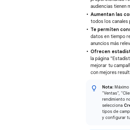
audiencias tienen
Aumentan las con
todos los canales 
Te permiten cons
datos en tiempo re
anuncios más rele
Ofrecen estadís
la página "Estadí
mejorar tu campañ
con mejores result
Nota:
Máximo r
"Ventas", "Cli
rendimiento n
selecciona
Cr
tipos de campa
y configurar t