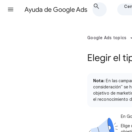
Cen
Ayuda de Google Ads
Google Ads topics
Elegir el 
Nota:
En las campañ
consideración" se h
objetivo de market
el reconocimiento 
En Go
Elige
objet