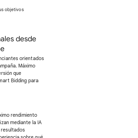
us objetivos
nales desde
le
nciantes orientados
ampaña. Máximo
ersión que
mart Bidding para
imo rendimiento
izan mediante la IA
 resultados
periencia sobre qué