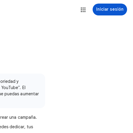
Iniciar sesión
toriedad y
 YouTube". El
que puedas aumentar
 crear una campaña.
edes dedicar, tus