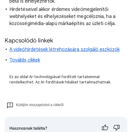
belül is elhelyezhetők.
Hirdetéseivel akkor érdemes videómegjelenítői
webhelyeket és elhelyezéseket megcéloznia, ha a
közösségimédia-alapú márkaépítés az üzleti célja.
Kapcsolódó linkek
A videóhirdetések létrehozására szolgáló eszközök
További cikkek
Ez az oldal AI-technológiával fordított tartalommal
rendelkezhet. Az AI-fordítások hibákat tartalmazhatnak.
Küldjön visszajelzést a cikkről
Hasznosnak találta?