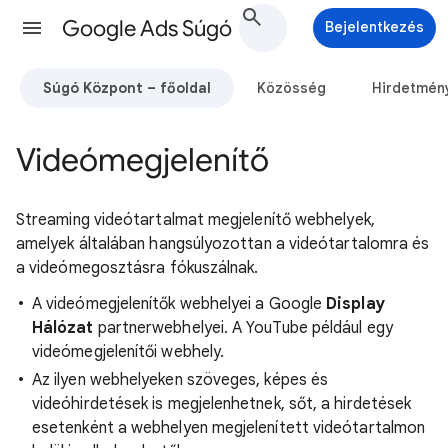
Google Ads Súgó
Bejelentkezés
Súgó Központ – főoldal
Közösség
Hirdetmén
Videómegjelenítő
Streaming videótartalmat megjelenítő webhelyek,
amelyek általában hangsúlyozottan a videótartalomra és
a videómegosztásra fókuszálnak.
A videómegjelenítők webhelyei a Google
Display
Hálózat
partnerwebhelyei. A YouTube például egy
videómegjelenítői webhely.
Az ilyen webhelyeken szöveges, képes és
videóhirdetések is megjelenhetnek, sőt, a hirdetések
esetenként a webhelyen megjelenített videótartalmon