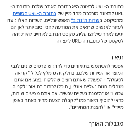
כתובת ה-URL לתצוגה היא כתובת האתר שלכם. כתובת ה-
URL לתצוגה מורכבת מהדומיין של
כתובת ה-URL הסופית
ומהטקסט ב
שדות ה"נתיב"
האופציונליים. השדות האלו נועדו
לעזור לאנשים שרואים את המודעה להבין טוב יותר לאן הם
יגיעו לאחר שילחצו עליה. טקסט הנתיב לא חייב להיות זהה
לטקסט של כתובת ה-URL לתצוגה.
תיאור
אפשר להשתמש בתיאורים כדי להדגיש פרטים שונים לגבי
המוצר או השירות שלכם. בחלק זה מומלץ לכלול "קריאה
לפעולה" - הפעולה שאתם רוצים שהלקוח יבצע. אם אתם
מנהלים חנות נעליים אונליין, תוכלו לכתוב בתיאור "לקנייה
עכשיו" או "הזמנת נעליים עכשיו". אם אתם מציעים שירות,
כדאי להוסיף תיאור כמו "לקבלת הצעת מחיר באתר באופן
מיידי" או "להצגת המחירים".
מגבלות האורך