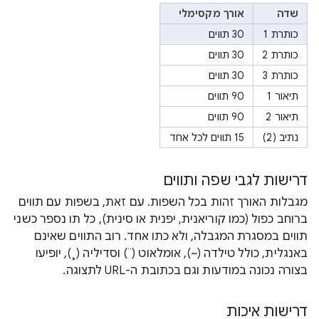
שדה
אורך מקסימלי
כותרת 1
30 תווים
כותרת 2
30 תווים
כותרת 3
30 תווים
תיאור 1
90 תווים
תיאור 2
90 תווים
נתיב (2)
15 תווים לכל אחד
דרישות לגבי שפה ותווים
מגבלות האורך זהות בכל השפות. עם זאת, בשפות עם תווים
ברוחב כפול (כמו קוריאנית, יפנית או סינית), כל תו נספר כשני
תווים במסגרת המגבלה, ולא כתו אחד. רוב התווים שאינם
באנגלית, כולל טילדה (~), אומלאוט (¨) וסדיליה (¸), יופיעו
בצורה נכונה במודעות וגם בכתובת ה-URL לתצוגה.
דרישות איכות