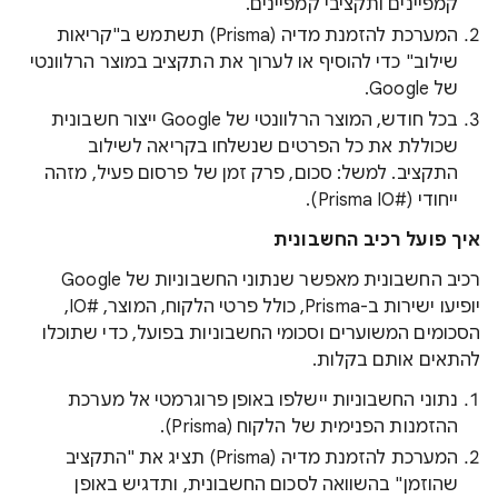
קמפיינים ותקציבי קמפיינים.
המערכת להזמנת מדיה (Prisma) תשתמש ב"קריאות
שילוב" כדי להוסיף או לערוך את התקציב במוצר הרלוונטי
של Google.
בכל חודש, המוצר הרלוונטי של Google ייצור חשבונית
שכוללת את כל הפרטים שנשלחו בקריאה לשילוב
התקציב. למשל: סכום, פרק זמן של פרסום פעיל, מזהה
ייחודי (Prisma IO#‎).
איך פועל רכיב החשבונית
רכיב החשבונית מאפשר שנתוני החשבוניות של Google
יופיעו ישירות ב-Prisma, כולל פרטי הלקוח, המוצר, IO#‎,
הסכומים המשוערים וסכומי החשבוניות בפועל, כדי שתוכלו
להתאים אותם בקלות.
נתוני החשבוניות יישלפו באופן פרוגרמטי אל מערכת
ההזמנות הפנימית של הלקוח (Prisma).
המערכת להזמנת מדיה (Prisma) תציג את "התקציב
שהוזמן" בהשוואה לסכום החשבונית, ותדגיש באופן