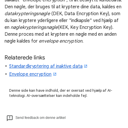
såkaldt "envelope encryption", til at beskytte kundedata.
Den nøgle, der bruges til at kryptere dine data, kaldes en
datakrypteringsnøgle
(DEK, Data Encryption Key), som
du kan kryptere yderligere eller "indkapsle" ved hjælp af
en
nøglekrypteringsnøgle
(KEK, Key Encryption Key).
Denne proces med at kryptere en nøgle med en anden
nøgle kaldes for
envelope encryption
.
Relaterede links
Standardkryptering af inaktive data
Envelope encryption
Denne side kan have indhold, der er oversat ved hjælp af AI-
teknologi. AI-oversættelser kan indeholde fejl.
Send feedback om denne artikel