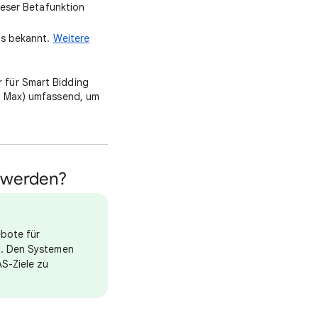
dieser Betafunktion
Ads bekannt.
Weitere
er für Smart Bidding
I Max) umfassend, um
t werden?
ebote für
b. Den Systemen
S-Ziele zu