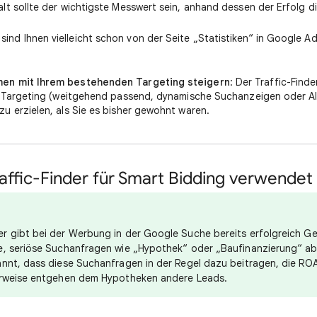
falt sollte der wichtigste Messwert sein, anhand dessen der Erfolg 
sind Ihnen vielleicht schon von der Seite „Statistiken“ in Google 
en mit Ihrem bestehenden Targeting steigern
: Der Traffic-Find
es Targeting (weitgehend passend, dynamische Suchanzeigen oder A
u erzielen, als Sie es bisher gewohnt waren.
raffic-Finder für Smart Bidding verwende
r gibt bei der Werbung in der Google Suche bereits erfolgreich G
e, seriöse Suchanfragen wie „Hypothek“ oder „Baufinanzierung“ a
nnt, dass diese Suchanfragen in der Regel dazu beitragen, die ROA
erweise entgehen dem Hypotheken andere Leads.