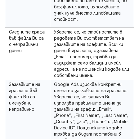
собственото име на клиента, но
без фамилното, използвайте
знак нула вместо липсващата
стойност.
Следните графи
Уверете се, че стойностите в
във файла Ви са
редовете Ви съответстват на
с неправилни
заглавките на графите. Всички
данни
данни в графата, озаглавена
„Email“ например, трябва да
съдържат само валидни имейл
адреси, а не пощенски кодове или
собствени имена.
Заглавките на
Google Ads изисква конкретни
графите във
имена на заглавките на графите.
файла Ви са
Уверете се, че файлът Ви
именувани
използва правилните имена за
неправилно
заглавки на графи: „Email“,
„Phone“, „First Name“, „Last Name“,
„Country“, „Zip“, „Phone“ и „Mobile
Device ID“. Пощенските кодове
трябва да бъдат поставени в