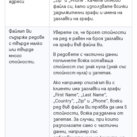
„Zip“ и „Phone“. Качете отново
адреси
файла си, като използвате всички
задължителни графи и имена на
заглавки на графи.
Файлът Ви
Уверете се, че броят стойности
съдържа редове
на ред е равен на броя заглавки
с твърде малко
на графи във файла Ви.
или твърде
В редовете с частични данни
много
попълнете всяка оставаща
стойности.
стойност със знак нула (знак със
стойност нула) и запетая.
Ако например списъкът Ви с
клиенти има заглавки на графи
„First Name“, „Last Name“,
„Country“, „Zip“ и „Phone“, всеки
ред във файла Ви трябва да има 5
стойности, всяка разделена от
запетая. За случаи, при които
разполагате само с частични
данни, например със