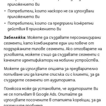
приложението Ви
Потребители, които наскоро не са използвали
приложението Ви
Потребители, които са предприели конкретни
действия в приложението Ви
Забележка
: Можете да създавате персонализирани
сегменти, като комбинирате един или повече от
поддържаните типове сегменти. Ако отговаряте на
условията, можете също да създавате сегменти с
качените идентификатори на мобилни устройства.
Можете да използвате опцията за предварително
попълване или да качите списъка си с клиенти, за да
създадете сегменти от аудиторията.
Понякога може да установите, че аудиториите Ви
не се попълват в Google Ads. Опитайте да
използвате посочените в статията корекции, за да
разрешите проблема.