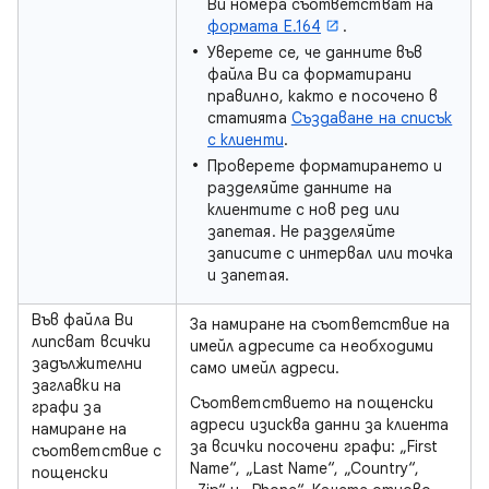
Ви номера съответстват на
формата Е.164
.
Уверете се, че данните във
файла Ви са форматирани
правилно, както е посочено в
статията
Създаване на списък
с клиенти
.
Проверете форматирането и
разделяйте данните на
клиентите с нов ред или
запетая. Не разделяйте
записите с интервал или точка
и запетая.
Във файла Ви
За намиране на съответствие на
липсват всички
имейл адресите са необходими
задължителни
само имейл адреси.
заглавки на
Съответствието на пощенски
графи за
адреси изисква данни за клиента
намиране на
за всички посочени графи: „First
съответствие с
Name“, „Last Name“, „Country“,
пощенски