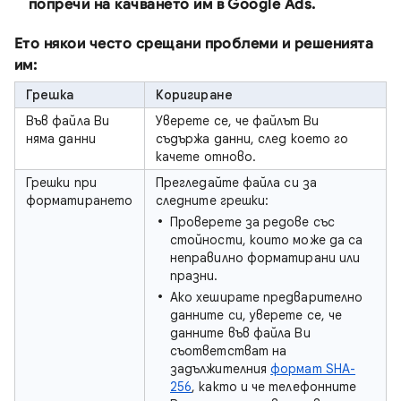
попречи на качването им в Google Ads.
Ето някои често срещани проблеми и решенията
им:
Грешка
Коригиране
Във файла Ви
Уверете се, че файлът Ви
няма данни
съдържа данни, след което го
качете отново.
Грешки при
Прегледайте файла си за
форматирането
следните грешки:
Проверете за редове със
стойности, които може да са
неправилно форматирани или
празни.
Ако хеширате предварително
данните си, уверете се, че
данните във файла Ви
съответстват на
задължителния
формат SHA-
256
, както и че телефонните