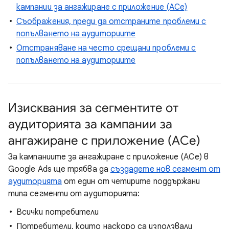
кампании за ангажиране с приложение (ACe)
Съображения, преди да отстраните проблеми с
попълването на аудиториите
Отстраняване на често срещани проблеми с
попълването на аудиториите
Изисквания за сегментите от
аудиторията за кампании за
ангажиране с приложение (ACe)
За кампаниите за ангажиране с приложение (ACe) в
Google Ads ще трябва да
създадете нов сегмент от
аудиторията
от един от четирите поддържани
типа сегменти от аудиторията:
Всички потребители
Потребители, които наскоро са използвали