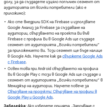
долу, за да създадете изцяло попълнен сегмент от
аудиторията от всички потребители (ако е
приложимо):
Ако сте внедрили SDK на Firebase и използвате
Google Анализ за Firebase за създаване на
аудитории, свързването на проекта Ви във
Firebase с профила Ви в Google Ads ще създаде
сегмент от аудиторията „Всички потребители“
за приложението Ви. Този сегмент ще бъде налице
в Google Ads. Научете как да
свържете Google Ads
с Firebase
.
Освен това при Android свързването на профила
Ви в Google Play с този в Google Ads ще създаде и
сегмент от аудиторията „Всички потребители“ в
Мениджър на аудитории. Научете повече за
Свързване на продукти: Свързване на профили в
Google Play и Google Ads
.
Забележка
: Ако изберете опцията „Започване с