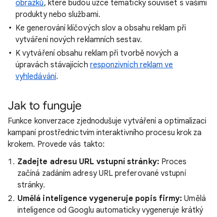
obrázků
, které budou úzce tematicky souviset s vašimi
produkty nebo službami.
Ke generování klíčových slov a obsahu reklam při
vytváření nových reklamních sestav.
K vytváření obsahu reklam při tvorbě nových a
úpravách stávajících
responzivních reklam ve
vyhledávání
.
Jak to funguje
Funkce konverzace zjednodušuje vytváření a optimalizaci
kampaní prostřednictvím interaktivního procesu krok za
krokem. Provede vás takto:
Zadejte adresu URL vstupní stránky:
Proces
začíná zadáním adresy URL preferované vstupní
stránky.
Umělá inteligence vygeneruje popis firmy:
Umělá
inteligence od Googlu automaticky vygeneruje krátký