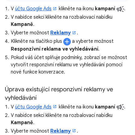
V
účtu Google Ads
klikněte na ikonu
kampaní
.
V nabídce sekcí klikněte na rozbalovací nabídku
Kampaně
.
Vyberte možnost
Reklamy
.
Klikněte na tlačítko plus
a vyberte možnost
Responzivní reklama ve vyhledávání
.
Pokud váš účet splňuje podmínky, zobrazí se možnost
vytvořit responzivní reklamu ve vyhledávání pomocí
nové funkce konverzace.
Úprava existující responzivní reklamy ve
vyhledávání
V
účtu Google Ads
klikněte na ikonu
kampaní
.
V nabídce sekcí klikněte na rozbalovací nabídku
Kampaně
.
Vyberte možnost
Reklamy
.