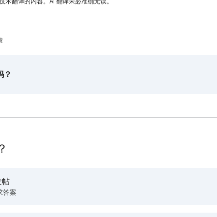
 技术翻译的内容。AI 翻译未必准确无误。
馈
吗？
？
发帖
求答案