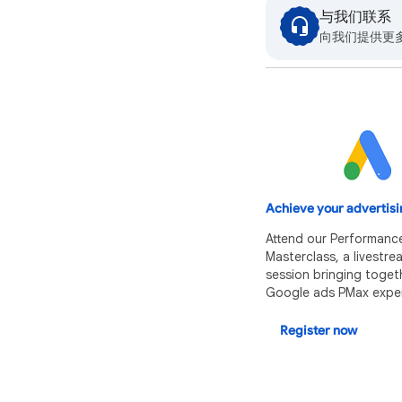
与我们联系
向我们提供更
Achieve your advertisi
Attend our Performanc
Masterclass, a livestr
session bringing toget
Google ads PMax exper
Register now