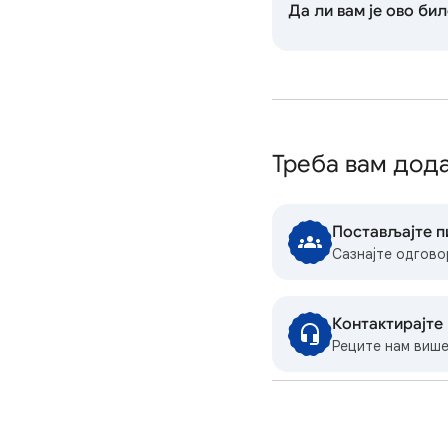
Да ли вам је ово би
Треба вам дод
Постављајте п
Сазнајте одгово
Контактирајте
Реците нам више