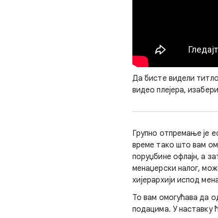
Да бисте видели титлов
видео плејера, изабери
Групно отпремање је е
време тако што вам ом
поруџбине офлајн, а з
менаџерски налог, може
хијерархији испод мен
То вам омогућава да о
подацима. У наставку 