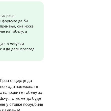
них речи
е формуле да би
отпремања, она може
ле на табелу, а
ије о могућим
к и да дели преглед
Прва опција је да
чно када намеравате
да направите табелу за
ds-у. То може да буде
ене у ставке поруџбине
х кампања).