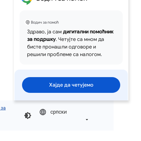
Водич за помоћ
Здраво, ја сам
дигитални помоћник
за подршку
. Четујте са мном да
бисте пронашли одговоре и
решили проблеме са налогом.
Хајде да четујемо
 за
српски‎