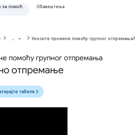
 за помоћ
Обавештења
...
Уносите промене помоћу групног отпремања
не помоћу групног отпремања
пно отпремање
атирајте табеле