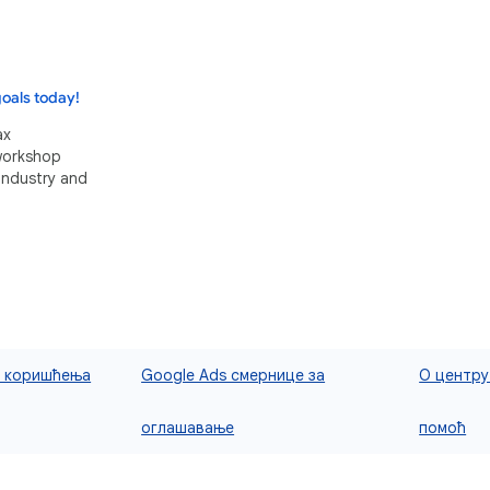
oals today!
ax
 workshop
industry and
и коришћења
Google Ads смернице за
О центру
оглашавање
помоћ