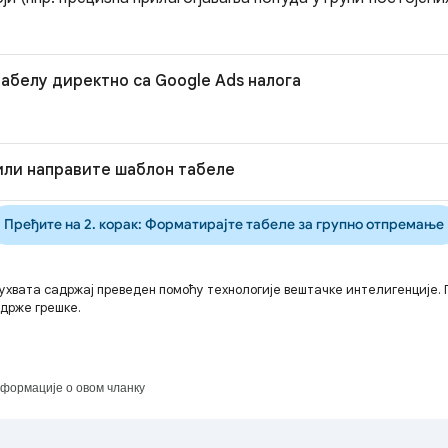
табелу директно са Google Ads налога
 или направите шаблон табеле
Пређите на 2. корак: Форматирајте табеле за групно отпремање
ухвата садржај преведен помоћу технологије вештачке интелигенције.
адрже грешке.
формације о овом чланку