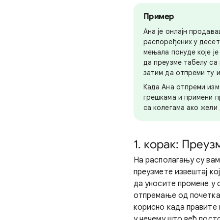
Пример
Ана је онлајн продав
распоређених у десет
мењала понуде које ј
да преузме табелу са
затим да отпреми ту 
Када Ана отпреми изм
грешкама и примени п
са колегама ако жели
1. корак: Преу
На располагању су вам
преузмете извештај ко
да уносите промене у 
отпремање од почетка 
корисно када правите 
у нечему што већ посто