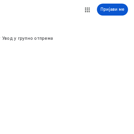
Пријави ме
Увод у групно отпремање