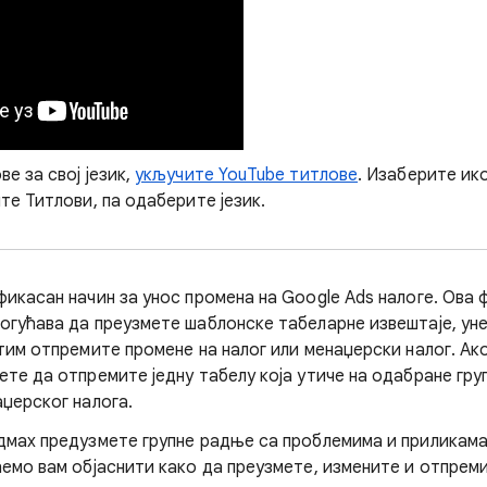
е за свој језик,
укључите YouTube титлове
. Изаберите ик
те Титлови, па одаберите језик.
фикасан начин за унос промена на Google Ads налоге. Ова 
огућава да преузмете шаблонске табеларне извештаје, ун
атим отпремите промене на налог или менаџерски налог. Ак
те да отпремите једну табелу која утиче на одабране груп
аџерског налога.
дмах предузмете групне радње са проблемима и приликама 
ћемо вам објаснити како да преузмете, измените и отпреми