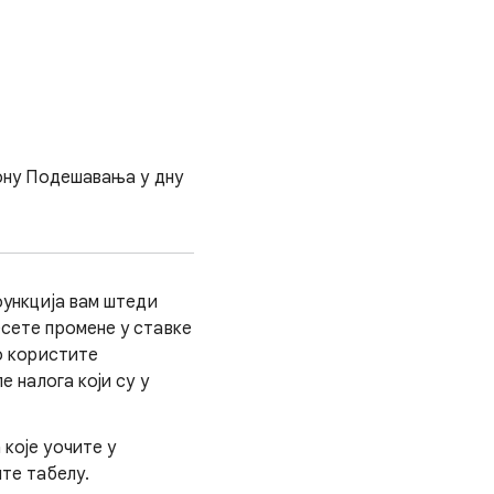
ону Подешавања у дну
функција вам штеди
есете промене у ставке
о користите
е налога који су у
које уочите у
те табелу.