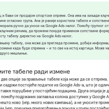
ац и бави се продајом спортске опреме. Она има на хиљаде кључ
ине огласних група. Ана је раније користила табеле и сопствен
е морала ручно да уноси на Google Ads налог. Помоћу групног 
 кључним речима, да промени понуде применом сопствене форму
исту табелу директно на Google Ads налог.
ењену табелу, она може да прегледа промене, добије информац
ромене када буде спремна – и то све на истој картици. Може ча
 друго мишљење.
змите табеле ради измене
 две опције за прављење табеле која може да се отпрема. 
ји садржи постојеће податке из Google Ads-а, што је одли
ставке поруџбине у постојећим подацима. Друга опција је 
помоћу подржаних заглавља колона доступних у Google A
нешто ново (нпр. много нових кампања), а не уносите пром
ји (нпр. прецизна прилагођавања понуда у групи постојећи