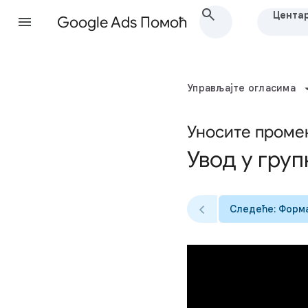
Центар
Google Ads Помоћ
Управљајте огласима
Уносите проме
Увод у гру
Следеће: Форм