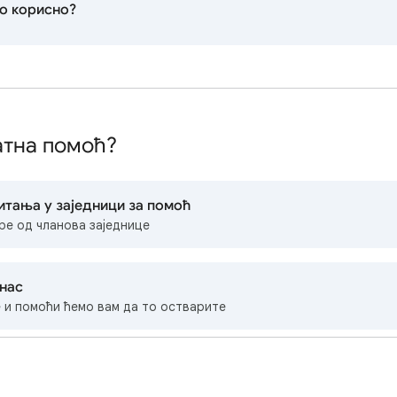
ло корисно?
атна помоћ?
итања у заједници за помоћ
ре од чланова заједнице
 нас
 и помоћи ћемо вам да то остварите