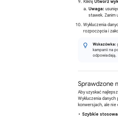
Kliknij
Utwórz wyk
Uwaga:
usunię
stawek. Zanim 
Wykluczenia dany
rozpoczęcia i zak
Wskazówka:
g
kampanii na p
odpowiadają.
Sprawdzone 
Aby uzyskać najlepsz
Wykluczenia danych 
konwersjach, ale nie 
Szybkie stosowa