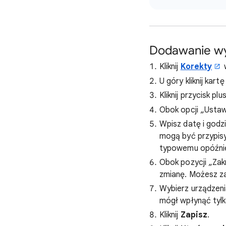
Dodawanie wy
Kliknij
Korekty
U góry kliknij kart
Kliknij przycisk pl
Obok opcji „Ustaw
Wpisz datę i godz
mogą być przypisy
typowemu opóźnien
Obok pozycji „Zak
zmianę. Możesz z
Wybierz urządzeni
mógł wpłynąć tylk
Kliknij
Zapisz
.