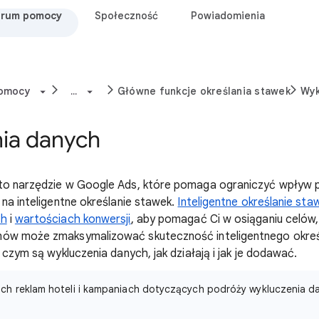
rum pomocy
Społeczność
Powiadomienia
pomocy
...
Główne funkcje określania stawek
Wyk
ia danych
to narzędzie w Google Ads, które pomaga ograniczyć wpływ
 na inteligentne określanie stawek.
Inteligentne określanie sta
ch
i
wartościach konwersji
, aby pomagać Ci w osiąganiu celów,
ów może zmaksymalizować skuteczność inteligentnego określ
 czym są wykluczenia danych, jak działają i jak je dodawać.
ch reklam hoteli i kampaniach dotyczących podróży wykluczenia da