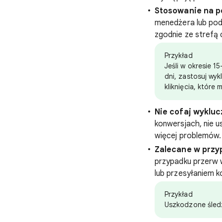
Stosowanie na p
menedżera lub pod
zgodnie ze strefą
Przykład
Jeśli w okresie 1
dni, zastosuj wyk
kliknięcia, które
Nie cofaj wykluc
konwersjach, nie 
więcej problemów.
Zalecane w przyp
przypadku przerw 
lub przesyłaniem k
Przykład
Uszkodzone śledze