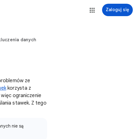
Zaloguj się
luczenia danych
 problemów ze
wek
korzysta z
 więc ograniczenie
ania stawek. Z tego
nych nie są