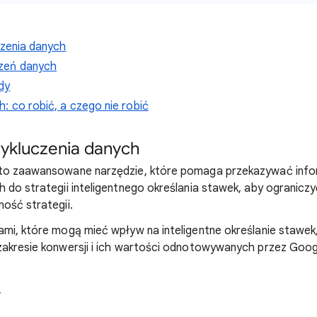
czenia danych
zeń danych
dy
: co robić, a czego nie robić
wykluczenia danych
to zaawansowane narzędzie, które pomaga przekazywać infor
 do strategii inteligentnego określania stawek, aby ogranicz
ość strategii.
mi, które mogą mieć wpływ na inteligentne określanie stawek,
zakresie konwersji i ich wartości odnotowywanych przez Goog
,