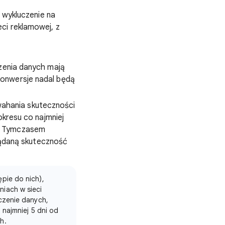
z wykluczenie na
eci reklamowej, z
zenia danych mają
konwersje nadal będą
ahania skuteczności
okresu co najmniej
i. Tymczasem
ądaną skuteczność
pie do nich),
iach w sieci
czenie danych,
 najmniej 5 dni od
h.