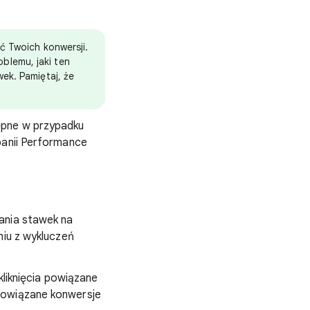
ć Twoich konwersji.
blemu, jaki ten
ek. Pamiętaj, że
ępne w przypadku
panii Performance
ania stawek na
niu z wykluczeń
liknięcia powiązane
 powiązane konwersje