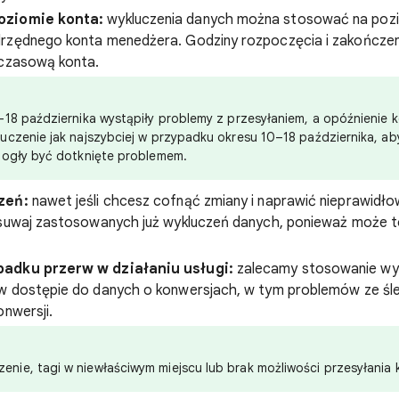
oziomie konta:
wykluczenia danych można stosować na pozi
rzędnego konta menedżera. Godziny rozpoczęcia i zakończen
 czasową konta.
5–18 października wystąpiły problemy z przesyłaniem, a opóźnienie k
luczenie jak najszybciej w przypadku okresu 10–18 października, ab
 mogły być dotknięte problemem.
zeń:
nawet jeśli chcesz cofnąć zmiany i naprawić nieprawidł
usuwaj zastosowanych już wykluczeń danych, ponieważ może
adku przerw w działaniu usługi:
zalecamy stosowanie wy
w dostępie do danych o konwersjach, w tym problemów ze śl
onwersji.
nie, tagi w niewłaściwym miejscu lub brak możliwości przesyłania k