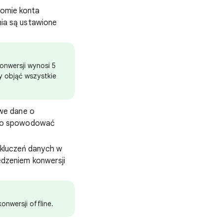
omie konta
ia są ustawione
onwersji wynosi 5
y objąć wszystkie
owe dane o
 to spowodować
kluczeń danych w
edzeniem konwersji
onwersji offline.