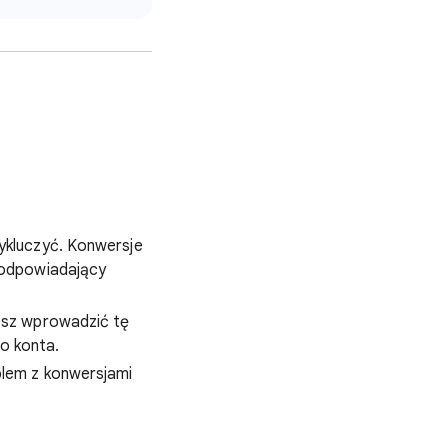
ykluczyć. Konwersje
 odpowiadający
esz wprowadzić tę
o konta.
blem z konwersjami