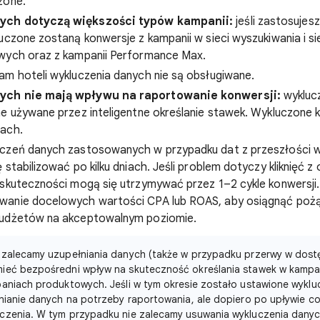
zone.
ych dotyczą większości typów kampanii:
jeśli zastosujes
uczone zostaną konwersje z kampanii w sieci wyszukiwania i si
wych oraz z kampanii Performance Max.
am hoteli wykluczenia danych nie są obsługiwane.
ych nie mają wpływu na raportowanie konwersji:
wykluc
e używane przez inteligentne określanie stawek. Wykluczone 
ach.
czeń danych zastosowanych w przypadku dat z przeszłości w
stabilizować po kilku dniach. Jeśli problem dotyczy kliknięć z 
 skuteczności mogą się utrzymywać przez 1–2 cykle konwersj
wanie docelowych wartości CPA lub ROAS, aby osiągnąć poż
budżetów na akceptowalnym poziomie.
 zalecamy uzupełniania danych (także w przypadku przerwy w dostę
ieć bezpośredni wpływ na skuteczność określania stawek w kampan
paniach produktowych. Jeśli w tym okresie zostało ustawione wyklu
nianie danych na potrzeby raportowania, ale dopiero po upływie co
czenia. W tym przypadku nie zalecamy usuwania wykluczenia danyc