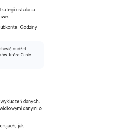
ategii ustalania
łowe.
subkonta. Godziny
ustawić budżet
ów, które Ci nie
i wykluczeń danych.
awidłowymi danymi o
rsjach, jak