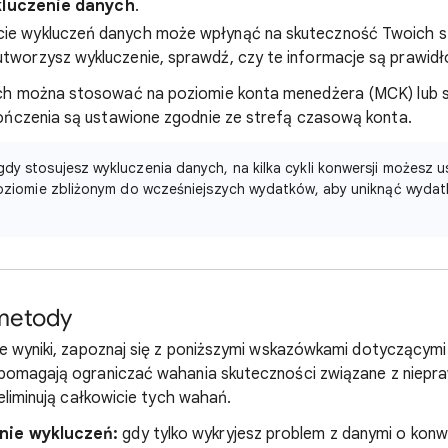
luczenie danych
.
cie wykluczeń danych może wpłynąć na skuteczność Twoich str
utworzysz wykluczenie, sprawdź, czy te informacje są prawid
ch można stosować na poziomie konta menedżera (MCK) lub 
ończenia są ustawione zgodnie ze strefą czasową konta.
dy stosujesz wykluczenia danych, na kilka cykli konwersji możesz 
oziomie zbliżonym do wcześniejszych wydatków, aby uniknąć wydatk
metody
e wyniki, zapoznaj się z poniższymi wskazówkami dotyczącym
pomagają ograniczać wahania skuteczności związane z niepr
eliminują całkowicie tych wahań.
nie wykluczeń:
gdy tylko wykryjesz problem z danymi o konwe