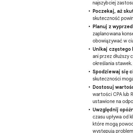
najszybciej zastos
Poczekaj, aż sku
skuteczność powinn
Planuj z wyprze
zaplanowana konse
obowiązywać w cią
Unikaj częstego
ani przez dłuższy
określania stawek.
Spodziewaj się 
skuteczności mogą
Dostosuj wartośc
wartości CPA lub 
ustawione na odpo
Uwzględnij opóźn
czasu upływa od kli
które mogą powodo
występują problem