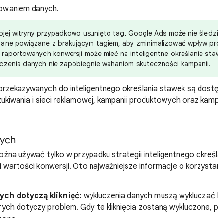
towaniem danych.
wojej witryny przypadkowo usunięto tag, Google Ads może nie śledzi
ane powiązane z brakującym tagiem, aby zminimalizować wpływ pro
 raportowanych konwersji może mieć na inteligentne określanie staw
czenia danych nie zapobiegnie wahaniom skuteczności kampanii.
przekazywanych do inteligentnego określania stawek są dost
zukiwania i sieci reklamowej, kampanii produktowych oraz kam
nych
na używać tylko w przypadku strategii inteligentnego określ
i wartości konwersji. Oto najważniejsze informacje o korzysta
ch dotyczą kliknięć:
wykluczenia danych muszą wykluczać k
rych dotyczy problem. Gdy te kliknięcia zostaną wykluczone,