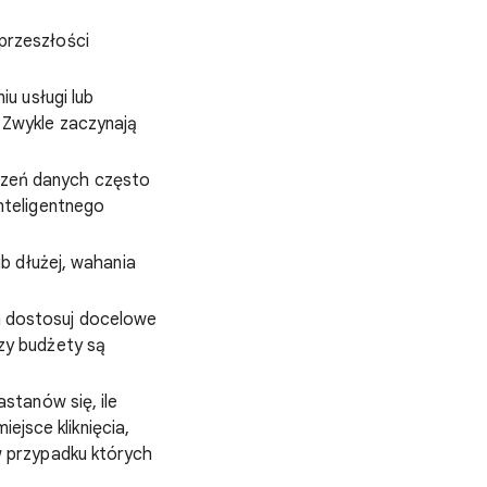
przeszłości
iu usługi lub
 Zwykle zaczynają
czeń danych często
nteligentnego
ub dłużej, wahania
 dostosuj docelowe
zy budżety są
astanów się, ile
iejsce kliknięcia,
w przypadku których