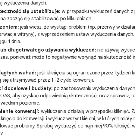
uj wykluczenia danych.
teczność się ustabilizuje:
w przypadku wykluczeń danych z 
a zacząć się stabilizować po kilku dniach.
dzeniem:
jeśli wiesz, że wystąpi problem (np. przerwy w działan
rwacja witryny), z wyprzedzeniem ustaw wykluczenia danych.
gu 1 dnia.
 lub długotrwałego używania wykluczeń:
nie używaj wyklu
 czas, ponieważ może to negatywnie wpłynąć na skuteczność i
ciągłych wahań:
jeśli kliknięcia są ograniczone przez tydzień l
 się utrzymywać przez 1–2 cykle konwersji.
i docelowe i budżety:
po zastosowaniu wykluczenia danych
ROAS, aby uzyskać odpowiednią skuteczność, oraz sprawdź, c
wiednim poziomie.
ienie konwersji:
wykluczenia działają w przypadku kliknięć. Z
knięcia do konwersji, i wyklucz wszystkie dni, w których miały m
wać problemy. Spróbuj wykluczyć co najmniej 90% kliknięć, 
y.