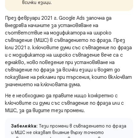
всички езици.
През февруари 2021 г. Google Ads започна да
внедрява начините за установяване на
съответствие на модификатора на широко
съвпадение (МШС) в съвпадението по фраза. През
юли 2021 г. ключовите думи със съвпадение по фраза
и с модификатор на широко съвпадение вече са с
еднакво, ново поведение при установяване на
съвпадение по фраза за всички езици и водят до
показване на реклами при търсения, които включват
значението на ключовата дума.
Не е необходимо да правите нищо конкретно с
ключовите си думи със съвпадение по фраза или с
МШС, за да видите тези промени.
Забележка
: Тези промени в съвпадението по фраза
и МШС не оказват влияние върху точното