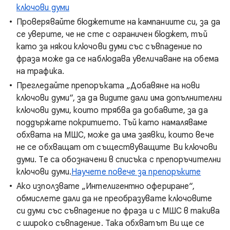
ключови думи
Проверявайте бюджетите на кампаниите си, за да
се уверите, че не сте с ограничен бюджет, тъй
като за някои ключови думи със съвпадение по
фраза може да се наблюдава увеличаване на обема
на трафика.
Прегледайте препоръката „Добавяне на нови
ключови думи“, за да видите дали има допълнителни
ключови думи, които трябва да добавите, за да
поддържате покритието. Тъй като намаляваме
обхвата на МШС, може да има заявки, които вече
не се обхващат от съществуващите Ви ключови
думи. Те са обозначени в списъка с препоръчителни
ключови думи.
Научете повече за препоръките
Ако използвате „Интелигентно офериране“,
обмислете дали да не преобразувате ключовите
си думи със съвпадение по фраза и с МШС в такива
с широко съвпадение. Така обхватът Ви ще се