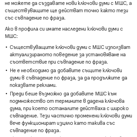
не можете да създавате нови ключови думи с МШС, а
съществуващите ще действат точно както тези
със съвпадение по фраза.
Ако в профила си имате наследени ключови думи с
МШС:
Съществуващите ключови думи с МШС използват
актуализираното поведение за установяване на
съответствие при съвпадение по фраза.
Не е необходимо да добавите същите ключови
думи в съвпадение по фраза, за да продължите да
показвате реклами.
Преди беше възможно да добавите МШС към
подмножество от термините в дадена ключова
дума, при което останалите действаха с широко
съвпадение. Тези частично променени ключови думи
вече функционират изцяло като такива със
съвпадение по фраза.