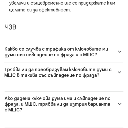
увеличи и същевременно ще се придържате към
целите си за ефективност.
ЧЗВ
Какво се случва с трафика от ключовите ми
думи със съвпадение по фраза и с МШС?
Трябва ли да преобразувам ключовите думи с
МШС в такива със съвпадение по фраза?
Ако дадена ключова дума има и съвпадение по
фраза, и МШС, трябва ли да изтрия варианта
с МШС?