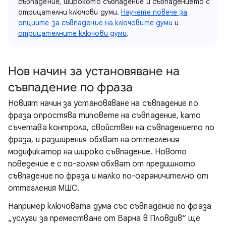
съвпадение, широкото съвпадение и съвпадението с
отрицателни ключови думи.
Научете повече за
опциите за съвпадение на ключовите думи
и
отрицателните ключови думи
.
Нов начин за установяване на
съвпадение по фраза
Новият начин за установяване на съвпадение по
фраза опростява типовете на съвпадение, като
съчетава контрола, свойствен на съвпадението по
фраза, и разширения обхват на оттегления
модификатор на широко съвпадение. Новото
поведение е с по-голям обхват от предишното
съвпадение по фраза и малко по-ограничително от
оттегления МШС.
Например ключовата дума със съвпадение по фраза
„услуги за преместване от Варна в Пловдив“ ще