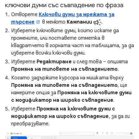
ключови думи със съвпадение по фраза
Отворете
Ключови думи за мрежата за
търсене
в менюто
Кампании
.
Изберете ключовите думи, които искате да
промените, или поставете отметка в
квадратчето в горната част на таблицата, за да
изберете всички ключови думи.
Изберете
Редактиране
и след това – опцията
Промяна на типовете на съвпадението
.
Когато задържите курсора на мишката върху
Промяна на типовете на съвпадението
, ще
намерите опция за
Промяна на ключовите думи
с модификатор на широко съвпадение
.
Изберете
Промяна на ключовите думи с
модификатор на широко съвпадение
, за да ги
преобразувате.