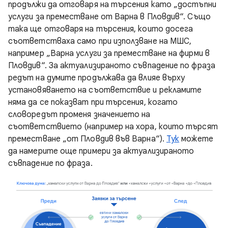
продължи да отговаря на търсения като „достъпни
услуги за преместване от Варна в Пловдив“. Също
така ще отговаря на търсения, които досега
съответстваха само при използване на МШС,
например „Варна услуги за преместване на фирми в
Пловдив“. За актуализираното съвпадение по фраза
редът на думите продължава да влияе върху
установяването на съответствие и рекламите
няма да се показват при търсения, когато
словоредът променя значението на
съответствието (например на хора, които търсят
преместване „от Пловдив във Варна“).
Тук
можете
да намерите още примери за актуализираното
съвпадение по фраза.