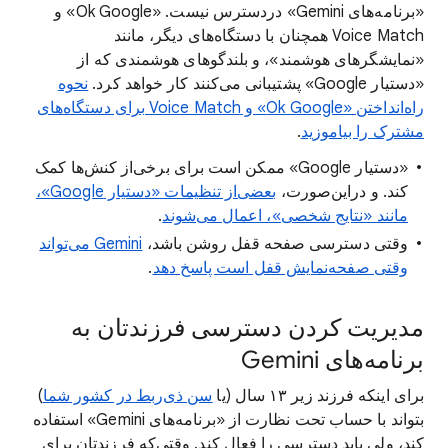
«برنامه‌های Gemini» دردسترس نیست. «Ok Google» و
Voice Match همچنان با دستگاه‌های دیگر، مانند
«نمایشگرهای هوشمند»، و بلندگوهای هوشمندی که از
«دستیار Google» پشتیبانی می‌کنند کار خواهد کرد.
نحوه
راه‌انداختن «Ok Google» و Voice Match برای دستگاه‌های
مشترک را بیاموزید
.
«دستیار Google» ممکن است برای برخی‌از کنش‌ها کمک
کند. و دراین‌صورت،
بعضی‌از تنظیمات «دستیار Google»،
مانند «نتایج شخصی»، اعمال می‌شوند
.
وقتی دسترسی صفحه قفل روشن باشد،
Gemini می‌تواند
وقتی صفحه‌نمایش قفل است پاسخ دهد
.
مدیریت کردن دسترسی فرزندتان به
برنامه‌های Gemini
برای اینکه فرزند زیر ۱۳ سال (یا
سن ذی‌ربط در کشور شما
)
بتواند با حساب تحت نظارت از «برنامه‌های Gemini» استفاده
کند، ولی باید دسترسی را فعال کند. وقتی‌که فرزندتان برای