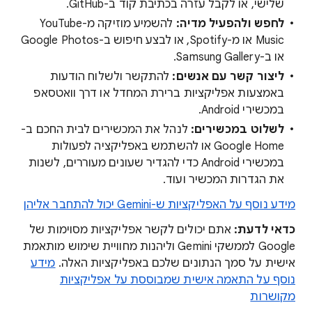
שלישי, או לקבל עזרה בכתיבת קוד ב-GitHub.
לחפש ולהפעיל מדיה:
להשמיע מוזיקה מ-YouTube
Music או מ-Spotify, או לבצע חיפוש ב-Google Photos
או ב-Samsung Gallery.
ליצור קשר עם אנשים:
להתקשר ולשלוח הודעות
באמצעות אפליקציות ברירת המחדל או דרך וואטסאפ
במכשירי Android.
לשלוט במכשירים:
לנהל את המכשירים לבית החכם ב-
Google Home או להשתמש באפליקציה לפעולות
במכשירי Android כדי להגדיר שעונים מעוררים, לשנות
את הגדרות המכשיר ועוד.
מידע נוסף על האפליקציות ש-Gemini יכול להתחבר אליהן
כדאי לדעת:
אתם יכולים לקשר אפליקציות מסוימות של
Google לממשקי Gemini וליהנות מחוויית שימוש מותאמת
אישית על סמך הנתונים שלכם באפליקציות האלה.
מידע
נוסף על התאמה אישית שמבוססת על אפליקציות
מקושרות