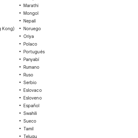
Marathi
Mongol
Nepalí
g Kong)
Noruego
Oriya
Polaco
Portugués
Panyabí
Rumano
Ruso
Serbio
Eslovaco
Esloveno
Español
Swahili
Sueco
Tamil
Telugu