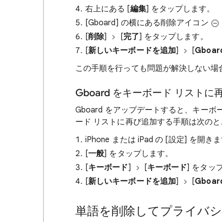
右上にある [
編集
] をタップします。
[Gboard] の横にある削除アイコン
[
削除
]
[
完了
] をタップします。
[
新しいキーボードを追加
]
[
Gboar
この手順を行っても問題が解決しない場合は、
Gboard をキーボード リスト
Gboard をアップデートすると、キー
ード リストに再び追加する手順は次の
iPhone または iPad の [設定] を開き
[
一般
] をタップします。
[
キーボード
]
[
キーボード
] をタッ
[
新しいキーボードを追加
]
[
Gboar
単語を削除してプライバシ