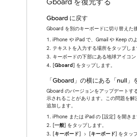
Gboard を復元する
Gboard に戻す
Gboard を別のキーボードに切り替えた
iPhone や iPad で、Gmail や
テキストを入力する場所をタップしま
キーボードの下部にある地球アイコ
[
Gboard
] をタップします。
「Gboard」の横にある「null
Gboard のバージョンをアップデートすると
示されることがあります。この問題を解決す
追加します。
iPhone または iPad の [設定] を開き
[
一般
] をタップします。
[
キーボード
]
[
キーボード
] をタッ