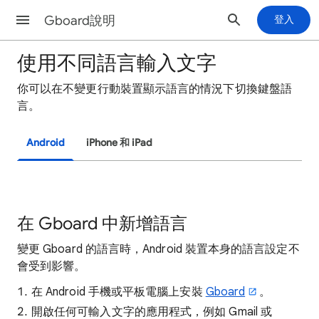
Gboard說明
登入
使用不同語言輸入文字
你可以在不變更行動裝置顯示語言的情況下切換鍵盤語
言。
Android
iPhone 和 iPad
在 Gboard 中新增語言
變更 Gboard 的語言時，Android 裝置本身的語言設定不
會受到影響。
在 Android 手機或平板電腦上安裝
Gboard
。
開啟任何可輸入文字的應用程式，例如 Gmail 或