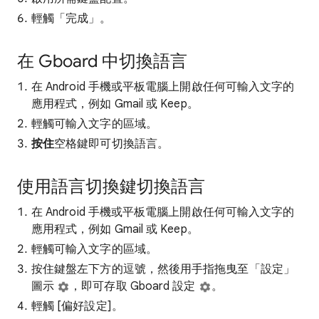
輕觸「完成」
。
在 Gboard 中切換語言
在 Android 手機或平板電腦上開啟任何可輸入文字的
應用程式，例如 Gmail 或 Keep。
輕觸可輸入文字的區域。
按住
空格鍵即可切換語言。
使用語言切換鍵切換語言
在 Android 手機或平板電腦上開啟任何可輸入文字的
應用程式，例如 Gmail 或 Keep。
輕觸可輸入文字的區域。
按住鍵盤左下方的逗號，然後用手指拖曳至「設定」
圖示
，即可存取 Gboard 設定
。
輕觸 [偏好設定]
。