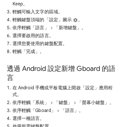
Keep。
輕觸可輸入文字的區域。
輕觸鍵盤頂端的「設定」圖示
。
依序輕觸「語言」
「新增鍵盤」
。
選擇要啟用的語言。
選擇您要使用的鍵盤配置。
輕觸「完成」
。
透過 Android 設定新增 Gboard 的語
言
在 Android 手機或平板電腦上開啟「設定」應用程
式。
依序輕觸「系統」
「鍵盤」
「螢幕小鍵盤」
。
依序輕觸「Gboard」
「語言」。
選擇一種語言。
啟用所需鍵盤配置。