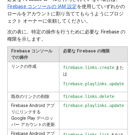
Firebase コンソールの IAM 設定
を使用していずれかの
ロールをアカウントに割り当ててもらうようにプロジ
ェクト オーナーに依頼してください。
次の表に、特定の操作を行うために必要な Firebase の
権限を示します。
Firebase コンソール
必要な Firebase の権限
での操作
リンクの作成
また
firebase.links.create
は
firebase.playlinks.update
既存のリンクの削除
firebase.links.delete
Firebase Android アプ
firebase.playlinks.update
リにリンクする
Google Play デベロッ
パー アカウントの更新
Firebase Android アプ
または
firebase.links.list