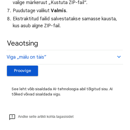
valige märkeruut „Kustuta ZIP-fail“.
Puudutage valikut
Valmis
.
Ekstraktitud failid salvestatakse samasse kausta,
kus asub algne ZIP-fail.
Veaotsing
Viga „mälu on täis”
Proovige
See leht võib sisaldada AI-tehnoloogia abil tõlgitud sisu. AI
tõlked võivad sisaldada vigu.
Andke selle artikli kohta tagasisidet