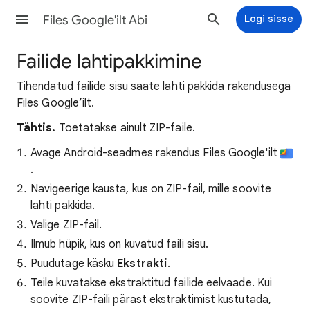
Files Google'ilt Abi
Logi sisse
Failide lahtipakkimine
Tihendatud failide sisu saate lahti pakkida rakendusega
Files Google’ilt.
Tähtis.
Toetatakse ainult ZIP-faile.
Avage Android-seadmes rakendus Files Google'ilt
.
Navigeerige kausta, kus on ZIP-fail, mille soovite
lahti pakkida.
Valige ZIP-fail.
Ilmub hüpik, kus on kuvatud faili sisu.
Puudutage käsku
Ekstrakti
.
Teile kuvatakse ekstraktitud failide eelvaade. Kui
soovite ZIP-faili pärast ekstraktimist kustutada,