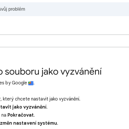
 souboru jako vyzvánění
iles by Google
.
, který chcete nastavit jako vyzvánění.
tavit jako vyzvánění
.
e na
Pokračovat
.
í změn nastavení systému
.