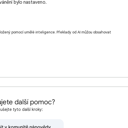
vánění bylo nastaveno.
ložený pomocí umělé inteligence. Překlady od AI můžou obsahovat
jete další pomoc?
šejte tyto další kroky:
nit v komunitě nápovědy