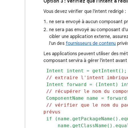
Option 3 : Vérifiez que l'intent à re
Vous devez vérifier que l'intent redirigé :
ne sera envoyé à aucun composant pri
ne sera pas envoyé au composant d'une
cibler une application externe, assurez
l'un des
fournisseurs de contenu
privé
Les applications peuvent utiliser des mé
composant servira à gérer l'intent avant 
Intent intent = getIntent();
// extraire l'intent imbriqu
Intent forward = (Intent) in
// récupérer le nom du compo
ComponentName name = forward
// vérifier que le nom du pa
prévus
if (name.getPackageName().eq
name.getClassName().equals