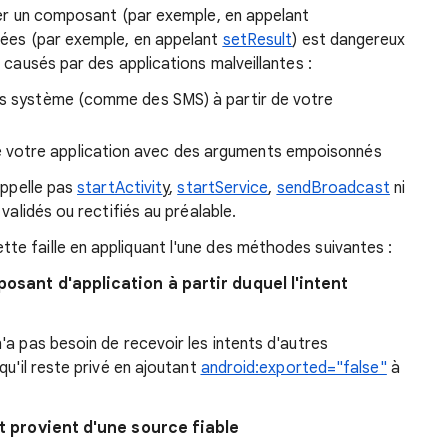
r un composant (par exemple, en appelant
nées (par exemple, en appelant
setResult
) est dangereux
 causés par des applications malveillantes :
ées système (comme des SMS) à partir de votre
 votre application avec des arguments empoisonnés
appelle pas
startActivit
y
,
startService
,
sendBroadcast
ni
validés ou rectifiés au préalable.
e faille en appliquant l'une des méthodes suivantes :
posant d'application à partir duquel l'intent
'a pas besoin de recevoir les intents d'autres
qu'il reste privé en ajoutant
android:exported="false"
à
it provient d'une source fiable