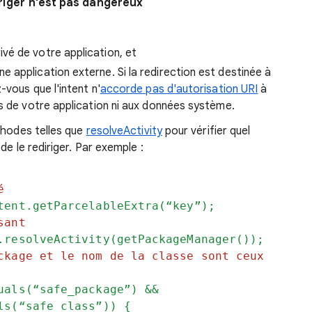
diriger n'est pas dangereux
vé de votre application, et
 application externe. Si la redirection est destinée à
-vous que l'intent n'
accorde pas d'autorisation URI
à
s de votre application ni aux données système.
thodes telles que
resolveActivity
pour vérifier quel
de le rediriger. Par exemple :
é
tent.getParcelableExtra(“key”);
sant
.resolveActivity(getPackageManager());
ckage et le nom de la classe sont ceux
uals(“safe_package”) &&
(“safe_class”)) {