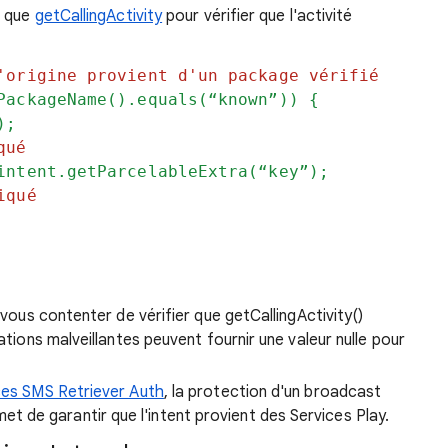
s que
getCallingActivity
pour vérifier que l'activité
'origine provient d'un package vérifié
PackageName().equals(“known”)) {
);
qué
ntent.getParcelableExtra(“key”);
iqué
 vous contenter de vérifier que getCallingActivity()
ations malveillantes peuvent fournir une valeur nulle pour
ces SMS Retriever Auth
, la protection d'un broadcast
et de garantir que l'intent provient des Services Play.