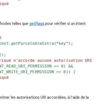
iqué
thodes telles que
getFlags
pour vérifier si un intent
é
tent.getParcelableExtra(“key”);
();
riqué n'accorde aucune autorisation URI
NT_READ_URI_PERMISSION == 0) &&
_WRITE_URI_PERMISSION == 0)) {
iqué
imer les autorisations URI accordées, à l'aide de la