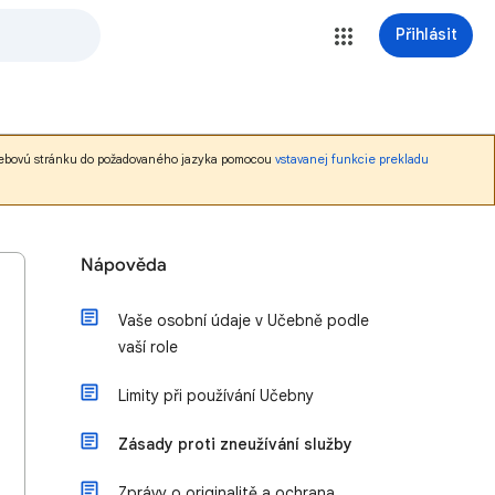
Přihlásit
nú webovú stránku do požadovaného jazyka pomocou
vstavanej funkcie prekladu
Nápověda
Vaše osobní údaje v Učebně podle
vaší role
Limity při používání Učebny
Zásady proti zneužívání služby
Zprávy o originalitě a ochrana