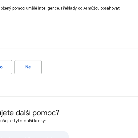
ložený pomocí umělé inteligence. Překlady od AI můžou obsahovat
o
Ne
jete další pomoc?
šejte tyto další kroky: