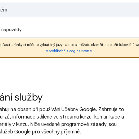
 nápovědy
ej časti stránky si môžete vybrať iný jazyk alebo si môžete okamžite preložiť ľubovoľ
v prehliadači Google Chrome
.
ání služby
ují na obsah při používání Učebny Google. Zahrnuje to
kurzů, informace sdílené ve streamu kurzu, komunikace a
eriály v kurzu. Níže uvedené programové zásady jsou
í služeb Google pro všechny příjemné.