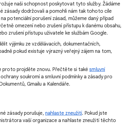
hrožuje naši schopnost poskytovat tyto služby. Žádáme
né zásady dodržovali a pomohli nám tak tohoto cíle
 na potenciální porušení zásad, můžeme daný případ
o včetně omezení nebo zrušení přístupu k danému obsahu,
bo zrušení přístupu uživatele ke službám Google.
ělit výjimku ze vzdělávacích, dokumentačních,
adně pokud existuje výrazný veřejný zájem na tom,
e proto projděte znovu. Přečtěte si také
smluvní
 ochrany soukromí a smluvní podmínky a zásady pro
Dokumentů, Gmailu a Kalendáře.
ené zásady porušuje,
nahlaste zneužití
. Pokud jste
istrátora vaší organizace a nahlaste zneužití těchto