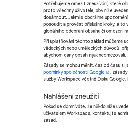
Potřebujeme omezit zneužívání, které o
proto všechny uživatele, aby níže uvede
dosáhnout. Jakmile obdržíme upozornění
posoudit a provést příslušné kroky, a t
globálního odebrání obsahu či omezení ne
Při uplatňování těchto základ můžeme ud
vědeckých nebo uměleckých důvodů, příp
abychom daný obsah nijak neomezovali.
Zásady se mohou měnit, čas od času si j
podmínky společnosti Google
, zásady
služby Workspace včetně Disku Google, 
Nahlášení zneužití
Pokud se domníváte, že někdo níže uved
uživatelem Workspace, kontaktujte admin
zásad.