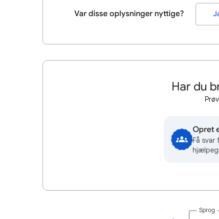
Var disse oplysninger nyttige?
J
Har du b
Prøv
Opret 
Få svar
hjælpeg
Sprog