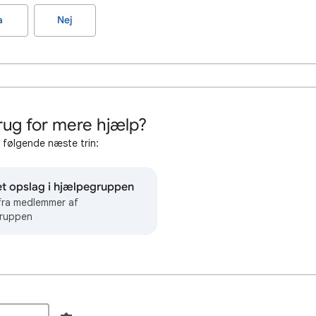
a
Nej
rug for mere hjælp?
 følgende næste trin:
et opslag i hjælpegruppen
 fra medlemmer af
ruppen