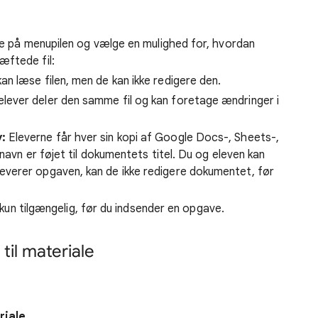
kke på menupilen og vælge en mulighed for, hvordan
æftede fil:
kan læse filen, men de kan ikke redigere den.
elever deler den samme fil og kan foretage ændringer i
v:
Eleverne får hver sin kopi af Google Docs-, Sheets-,
s navn er føjet til dokumentets titel. Du og eleven kan
everer opgaven, kan de ikke redigere dokumentet, før
un tilgængelig, før du indsender en opgave.
til materiale
riale
.