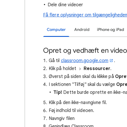
Dele dine videoer
Få flere oplysninger om tilgængeligheden
Computer
Android
iPhone og iPad
Opret og vedhæft en video 
Gå til
classroom.google.com
.
Klik på holdet
Ressourcer
.
Øverst på siden skal du klikke på
Opre
I sektionen "Tilføj" skal du vælge
Opre
Tip!
Dette burde oprette en ikke-na
Klik på den ikke-navngivne fil.
Føj indhold til videoen.
Navngiv filen
Genindlæs Classroom.