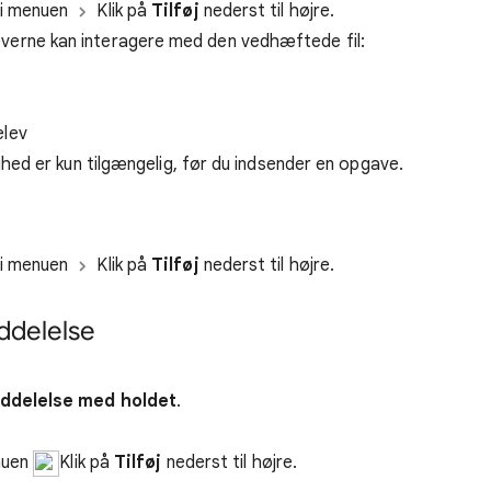
 i menuen
Klik på
Tilføj
nederst til højre.
verne kan interagere med den vedhæftede fil:
elev
ed er kun tilgængelig, før du indsender en opgave.
 i menuen
Klik på
Tilføj
nederst til højre.
ddelelse
ddelelse med holdet
.
enuen
Klik på
Tilføj
nederst til højre.