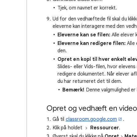
Tjek, om navnet er korrekt.
Ud for den vedhæftede fil skal du kli
eleverne kan interagere med den vedh
Eleverne kan se filen:
Alle elever 
Eleverne kan redigere filen:
Alle 
den.
Opret en kopi til hver enkelt ele
Slides- eller Vids-filen, hvor eleven
redigere dokumentet. Når elever afl
du har returneret det til dem.
Bemærk!
Denne valgmulighed er k
Opret og vedhæft en video 
Gå til
classroom.google.com
.
Klik på holdet
Ressourcer
.
Øverst skal du klikke på
Opret
Mate