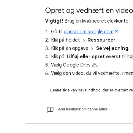
Opret og vedhæft en video t
Vigtigt!
Brug en kvalificeret elevkonto.
Gå til
classroom.google.com
.
Klik på holdet
Ressourcer
.
Klik på en opgave
Se vejledning
.
Klik på
Tilføj eller opret
øverst til hø
Vælg Google Drev
.
Vælg den video, du vil vedhæfte, i m
Denne side kan have indhold, der er oversat ved
Send feedback om denne artikel