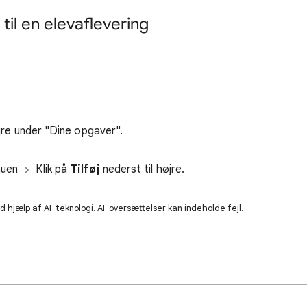
il en elevaflevering
jre under "Dine opgaver".
enuen
Klik på
Tilføj
nederst til højre.
 hjælp af AI-teknologi. AI-oversættelser kan indeholde fejl.