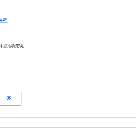
课程
译未必准确无误。
否