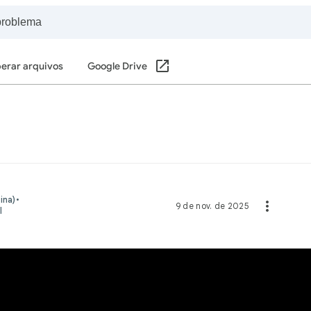
perar arquivos
Google Drive
ina)
•
9 de nov. de 2025
l