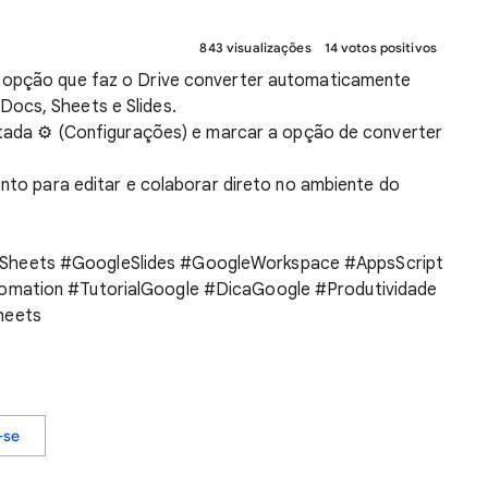
843 visualizações
14 votos positivos
a opção que faz o Drive converter automaticamente
ocs, Sheets e Slides.
entada ⚙️ (Configurações) e marcar a opção de converter
onto para editar e colaborar direto no ambiente do
heets #GoogleSlides #GoogleWorkspace #AppsScript
omation #TutorialGoogle #DicaGoogle #Produtividade
heets
-se