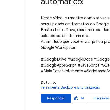
automático!
Neste vídeo, eu mostro como ativar 
seus uploads em formatos do Google D
Basta abrir o Drive, clicar na roda d
uploads automaticamente.
Assim, tudo que você enviar já fica pr
Google Workspace.
#GoogleDrive #GoogleDocs #GoogleS
#GoogleAppsScript #JavaScript #Aut
#MaiaDesenvolvimento #ScriptandoS
Detalhes
Ferramenta Backup e sincronização
Responder
14
Inscrever