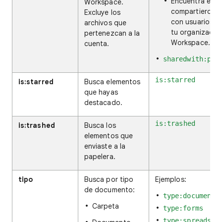
Encuentra elem
Workspace.
compartieron e
Excluye los
con usuarios o
archivos que
tu organizació
pertenezcan a la
Workspace.
cuenta.
sharedwith:pub
is:starred
is:starred
Busca elementos
que hayas
destacado.
is:trashed
is:trashed
Busca los
elementos que
enviaste a la
papelera.
tipo
Busca por tipo
Ejemplos:
de documento:
type:document
Carpeta
type:forms
type:spreadshe