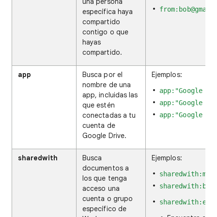
una persona
from:bob@gmail
específica haya
compartido
contigo o que
hayas
compartido.
app
Busca por el
Ejemplos:
nombre de una
app:"Google Ap
app, incluidas las
app:"Google Ja
que estén
conectadas a tu
app:"Google Me
cuenta de
Google Drive.
sharedwith
Busca
Ejemplos:
documentos a
sharedwith:me
los que tenga
sharedwith:bob
acceso una
cuenta o grupo
sharedwith:ext
específico de