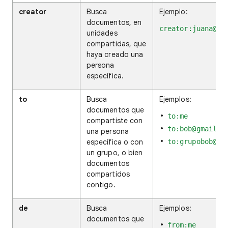
creator
Busca
Ejemplo:
documentos, en
creator:juana@tu
unidades
compartidas, que
haya creado una
persona
específica.
to
Busca
Ejemplos:
documentos que
to:me
compartiste con
to:bob@gmail.c
una persona
específica o con
to:grupobob@go
un grupo, o bien
documentos
compartidos
contigo.
de
Busca
Ejemplos:
documentos que
from:me