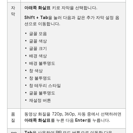
자
아래쪽 화살표
키로 자막을 선택합니다.
막
Shift + Tab
을 눌러 다음과 같은 추가 자막 설정 옵
션으로 이동합니다.
글꼴 모음
글꼴 색상
글꼴 크기
배경 색상
배경 불투명도
창 색상
창 불투명도
창 테두리 스타일
글꼴 불투명도
재설정 버튼
품
동영상 화질을 720p, 360p, 자동 중에서 선택하려면
질
아래쪽 화살표
를 누른 다음
Enter
를 누릅니다.
Tab
을 사용하여 PIP 모드 버튼으로 이동한 다음