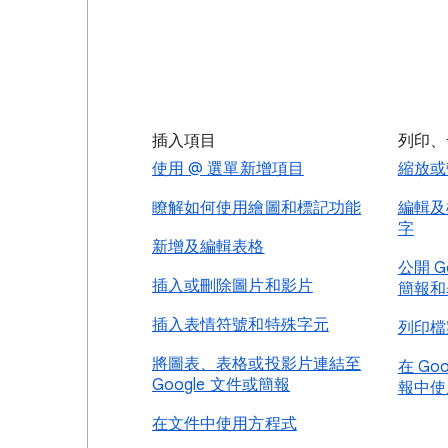
插入項目
列印、
使用 @ 選單新增項目
縮放或
瞭解如何使用繪圖和標記功能
編輯及
字
新增及編輯表格
公開 G
插入或刪除圖片和影片
簡報和
插入表情符號和特殊字元
列印檔
將圖表、表格或投影片連結至
在 Go
Google 文件或簡報
報中使
在文件中使用方程式