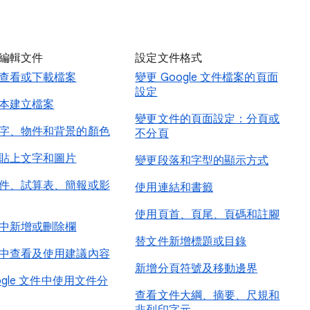
編輯文件
設定文件格式
查看或下載檔案
變更 Google 文件檔案的頁面
設定
本建立檔案
變更文件的頁面設定：分頁或
字、物件和背景的顏色
不分頁
貼上文字和圖片
變更段落和字型的顯示方式
件、試算表、簡報或影
使用連結和書籤
使用頁首、頁尾、頁碼和註腳
中新增或刪除欄
替文件新增標題或目錄
中查看及使用建議內容
新增分頁符號及移動邊界
ogle 文件中使用文件分
查看文件大綱、摘要、尺規和