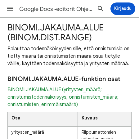
Google Docs ‑editorit Ohjeet
Kirjaudu
BINOMI.JAKAUMA.ALUE
(BINOM.DIST.RANGE)
Palauttaa todennäköisyyden sille, että onnistumisia on
tietty määrä tai onnistumisten määrä osuu tietylle
välille, käyttäen todennäköisyyttä ja yritysten määrää.
BINOMI.JAKAUMA.ALUE-funktion osat
BINOMI.JAKAUMA.ALUE(yritysten_määrä;
onnistumistodennäköisyys; onnistumisten_määrä;
onnistumisten_enimmäismäärä)
Osa
Kuvaus
yritysten_määrä
Riippumattomien
yritysten määrä.