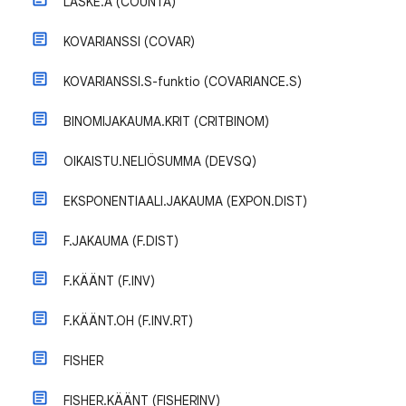
LASKE.A (COUNTA)
KOVARIANSSI (COVAR)
KOVARIANSSI.S-funktio (COVARIANCE.S)
BINOMIJAKAUMA.KRIT (CRITBINOM)
OIKAISTU.NELIÖSUMMA (DEVSQ)
EKSPONENTIAALI.JAKAUMA (EXPON.DIST)
F.JAKAUMA (F.DIST)
F.KÄÄNT (F.INV)
F.KÄÄNT.OH (F.INV.RT)
FISHER
FISHER.KÄÄNT (FISHERINV)