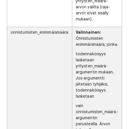
yritysten_määrä-
arvon väliltä (raja-
arvot eivät sisälly
mukaan).
onnistumisten_enimmäismäärä
Valinnainen:
Onnistumisten
enimmäismäärä, jonka
todennäköisyys
lasketaan
yritysten_määrä-
argumentin mukaan.
Jos argumentti
jätetään tyhjäksi,
todennäköisyys
lasketaan
vain
onnistumisten_määrä-
argumentin
perusteella. Arvon