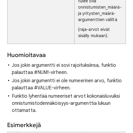
tulee olla
onnistumisten_määrä-
ja yritysten_määrä-
argumenttien väliltä
(raja-arvot eivät
sisälly mukaan).
Huomioitavaa
Jos jokin argumentti ei sovi rajoituksiinsa, funktio
palauttaa #NUM!-virheen.
Jos jokin argumentti ei ole numeerinen arvo, funktio
palauttaa #VALUE-virheen.
Funktio lyhentää numeeriset arvot kokonaisluvuiksi
onnistumistodennäköisyys-argumenttia lukuun
ottamatta.
Esimerkkejä