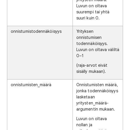
Luvun on oltava
suurempi tai yhtä
suuri kuin 0.
onnistumistodennäköisyys
Yrityksen
onnistumisen
todennäköisyys.
Luvun on oltava väliltä
0–1
(raja-arvot eivät
sisälly mukaan).
onnistumisten_määrä
Onnistumisten määrä,
jonka todennäköisyys
lasketaan
yritysten_määrä-
argumentin mukaan.
Luvun on oltava
nollan ja