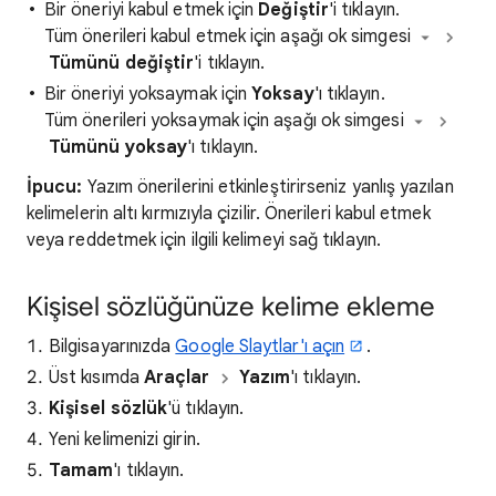
Bir öneriyi kabul etmek için
Değiştir
'i tıklayın.
Tüm önerileri kabul etmek için aşağı ok simgesi
Tümünü değiştir
'i tıklayın.
Bir öneriyi yoksaymak için
Yoksay
'ı tıklayın.
Tüm önerileri yoksaymak için aşağı ok simgesi
​
Tümünü yoksay
'ı tıklayın.
İpucu:
Yazım önerilerini etkinleştirirseniz yanlış yazılan
kelimelerin altı kırmızıyla çizilir. Önerileri kabul etmek
veya reddetmek için ilgili kelimeyi sağ tıklayın.
Kişisel sözlüğünüze kelime ekleme
Bilgisayarınızda
Google Slaytlar'ı açın
.
Üst kısımda
Araçlar
Yazım
'ı tıklayın.
Kişisel sözlük
'ü tıklayın.
Yeni kelimenizi girin.
Tamam
'ı tıklayın.